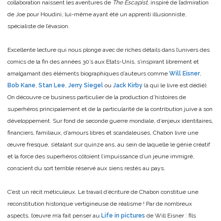
collaboration naissent les aventures de
The Escapist
, inspiré de l’admiration
de Joe pour Houdini, lui-même ayant été un apprenti illusionniste,
spécialiste de l’évasion.
Excellente lecture qui nous plonge avec de riches détails dans l’univers des
comics de la fin des années 30’s aux Etats-Unis, s’inspirant librement et
amalgamant des éléments biographiques d’auteurs comme
Will Eisner
,
Bob Kane
,
Stan Lee
,
Jerry Siegel
ou
Jack Kirby
(à qui le livre est dédié).
On découvre ce business particulier de la production d’histoires de
superhéros principalement et de la particularité de la contribution juive à son
développement. Sur fond de seconde guerre mondiale, d’enjeux identitaires,
financiers, familiaux, d’amours libres et scandaleuses, Chabon livre une
œuvre fresque, s’étalant sur quinze ans, au sein de laquelle le génie créatif
et la force des superhéros côtoient l’impuissance d’un jeune immigré,
conscient du sort terrible réservé aux siens restés au pays.
C’est un récit méticuleux. Le travail d’écriture de Chabon constitue une
reconstitution historique vertigineuse de réalisme ! Par de nombreux
aspects, l’œuvre m’a fait penser au
Life in pictures
de Will Eisner : fils