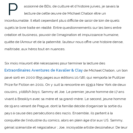
P
assionné de BDs, de culture et d’histoire juives, je savais la
lecture de cette œuvre de Michael Chabon être un
incontournable. Il était cependant plus difficile de saisir de loin de quels
sujets le livre traite en réalité. Entre questionnements sur les liens entre
création et business, pouvoir de l’imagination et impuissance humaine,
quête de l’Amour et de la paternité, l’auteur nous offre une histoire dense,
maîtrisée, aux héros tout en nuances.
Six mois m’auront été nécessaires pour terminer la lecture des
Extraordinaires Aventures de Kavalier & Clay
de Michael Chabon, un bon
pavé sorti en 2000 (855 pages aux éditions 10/18), qui remporta le Pulitzer
Prize for Fiction en 2001. On y suit la rencontre en 1939 à New York de deux
cousins,
yiddish boys
, Sammy et Joe. Le premier, jeune homme de 17 ans
vivant à Brooklyn avec sa mère et sa grand-mère. Le second, jeune homme
de 19 ans venant de Prague, dont la famille décide d’organiser la sortie du
pays à cause des persécutions des nazis. Ensemble, ils partent à la
conquête de l’industrie du comics, alors en plein âge d’or aux US. Sammy,
génial scénariste et négociateur ; Joe, incroyable artiste dessinateur. De leur