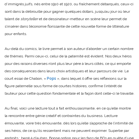
d’immigrés juifs, nés entre 1910 et 1920, ou fraîchement débarqués, ceux-ci
sont dans la débrouille pour gagner quelques dollars, jusqu’au jour où leur
talent de
storyteller
et de dessinateur-metteur en scène leur permet de
s’insérer dans l’économie florissante de cette nouvelle forme de littérature
pour enfants.
Au-delà du comics, le livre permet à son auteur d’aborder un certain nombre
de thèmes. Parmi ceux-ci, celui de la paternité est évident. Nos deux héros
pour des raisons diverses n’ont plus leur père à leurs côtés, ce qui emporte
des conséquences dans leurs choix artistiques et leur parcours de vie. Le
court essai de Chabon, «
Pops
», dans lequel il offre ses réflexions sur la
figure paternelle sous forme de courtes histoires, confirme l’intérêt de
l’auteur pour cette question fondamentale et la façon dont celle-ci le travaille.
Au final, voici une lecture tout à fait enthousiasmante, en ce qu’elle montre
la rencontre entre génie créatif et contraintes du business. Lecture
émouvante, voire très émouvante, dès lors qu’elle s’approche de l’intimité de
ses héros, de ce qu’ils ressentent mais ne peuvent exprimer. Superbe par
endroits ; barré à d’autres. Bonne option pour les fans de BDs en quête d’une