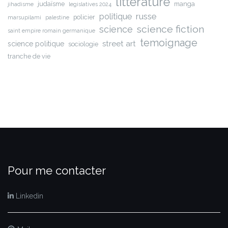
littérature
judaïsme
manga
jihadisme
legislatives 2024
russe
politique
policier
marsupilami
palestine
science fiction
science
saint empire romain germanique
temoignage
street art
science politique
sociologie
tranche de vie
Pour me contacter
Linkedin