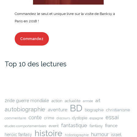
Commandez le seul et unique livre sur la visite de Banksy à
Paris en 2018 !
Commandez
Top 10 des lectures
2nde guerre mondiale
art
action
actualite
armée
BD
autobiographie
aventure
biographie
christianisme
essai
conte
crime
dystopie
commentaire
discours
espagne
fantastique
france
event
fantasy
etudes comportementales
histoire
humour
heroic fantasy
israel
historiographie