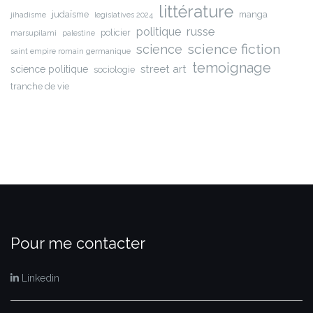
littérature
judaïsme
manga
jihadisme
legislatives 2024
russe
politique
policier
marsupilami
palestine
science fiction
science
saint empire romain germanique
temoignage
street art
science politique
sociologie
tranche de vie
Pour me contacter
Linkedin