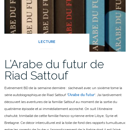
LECTURE
L’Arabe du futur de
Riad Sattouf
Evénement BD de la semaine dernière : s’achevait avec un sixième tome la
série autobiographique de Riad Sattouf “
l’Arabe du futur
“. J’ai tardivement
découvert les aventures de la famille Sattouf au moment de la sortie du
quatrième épisode et ai immédiatement accroché. On suit l’itinéraire
chahuté, trimballé de cette famille franco-syrienne entre Libye, Syrie et
Bretagne. Ce décor interculturel est la toile de fond des rapports tumultueux
entre les parents de l’auteur, l’agrandissement de la fratrie dont il est l’aîné,