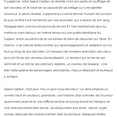
Cryogénisé, notre Space Captain se réveille 1000 ans après le nauffrage de
son vaisseau et le crash de sa capsule de sauvetage sur une planète
inconnue. A peine réveillé, il apprend qu’il est le dernier humain de l’univers
et qu’à ce titre il est recherché par une race alien, qui a besoin de son sang.
S’engage alors une course poursuite de ces ET mal intentionnés pour lui
mettre la main dessus, en même temps qu’une quête identitaire du
Captain, entre souvenirs de sa vie d’antan et désir de retourner sur Terre. En
chemin, il se crée de fortes amitiés qui l’accompagneront et veilleront sur lui
tout au long de son odyssée. Un chasseur de minerais rares dans ses vieux
jours et l’IA de son vaisseau brinquebalant, un docteur qui le tire de son
sommeil et lui donne ses premiers repères, un cowboy de l’espace… Une
bien belle galerie de personnages secondaires, chacun attachant et loufoque
à sa façon.
Space Captain, c’est pour moi un gros coup de coeur ! La série propose un
univers haut en couleurs, grandiose, une histoire ultra rythmée, de l’humour
savamment dosé (et là, très difficile de dire ce que ça donne en français), et
une note touchante bien tenue. J’ai absolument tout aimé : dessin super
sympa, découpe des scènes d’action bien dynamique, dialogues drôles,