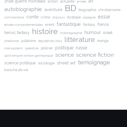
2nde guerre mondiale
art
action
actualite
armée
BD
autobiographie
aventure
biographie
christianisme
essai
conte
crime
dystopie
commentaire
discours
espagne
fantastique
france
event
fantasy
etudes comportementales
histoire
humour
heroic fantasy
israel
historiographie
littérature
judaïsme
manga
jihadisme
legislatives 2024
russe
politique
policier
marsupilami
palestine
science fiction
science
saint empire romain germanique
temoignage
street art
science politique
sociologie
tranche de vie