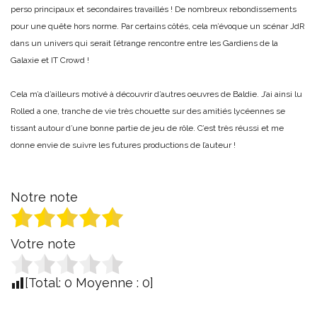
perso principaux et secondaires travaillés ! De nombreux rebondissements
pour une quête hors norme. Par certains côtés, cela m’évoque un scénar JdR
dans un univers qui serait l’étrange rencontre entre les Gardiens de la
Galaxie et IT Crowd !
Cela m’a d’ailleurs motivé à découvrir d’autres oeuvres de Baldie. J’ai ainsi lu
Rolled a one, tranche de vie très chouette sur des amitiés lycéennes se
tissant autour d’une bonne partie de jeu de rôle. C’est très réussi et me
donne envie de suivre les futures productions de l’auteur !
Notre note
Votre note
[Total:
0
Moyenne :
0
]