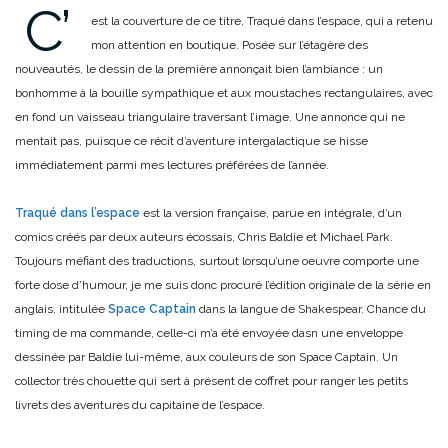
C’
est la couverture de ce titre, Traqué dans l’espace, qui a retenu
mon attention en boutique. Posée sur l’étagère des
nouveautés, le dessin de la première annonçait bien l’ambiance : un
bonhomme à la bouille sympathique et aux moustaches rectangulaires, avec
en fond un vaisseau triangulaire traversant l’image. Une annonce qui ne
mentait pas, puisque ce récit d’aventure intergalactique se hisse
immédiatement parmi mes lectures préférées de l’année.
Traqué dans l’espace
est la version française, parue en intégrale, d’un
comics créés par deux auteurs écossais, Chris Baldie et Michael Park.
Toujours méfiant des traductions, surtout lorsqu’une oeuvre comporte une
forte dose d’humour, je me suis donc procuré l’édition originale de la série en
anglais, intitulée
Space Captain
dans la langue de Shakespear. Chance du
timing de ma commande, celle-ci m’a été envoyée dasn une enveloppe
dessinée par Baldie lui-même, aux couleurs de son Space Captain. Un
collector très chouette qui sert à présent de coffret pour ranger les petits
livrets des aventures du capitaine de l’espace.