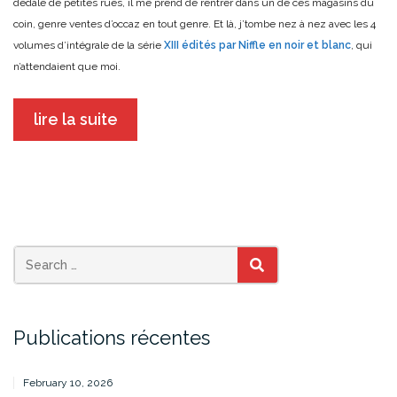
dédale de petites rues, il me prend de rentrer dans un de ces magasins du
coin, genre ventes d’occaz en tout genre. Et là, j’tombe nez à nez avec les 4
volumes d’intégrale de la série
XIII édités par Niffle en noir et blanc
, qui
n’attendaient que moi.
lire la suite
SEARCH
Publications récentes
February 10, 2026