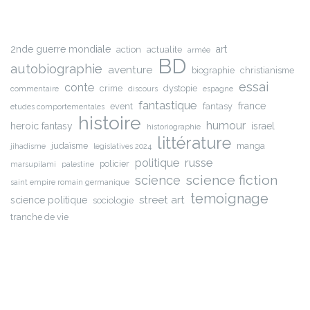
2nde guerre mondiale
art
action
actualite
armée
BD
autobiographie
aventure
biographie
christianisme
essai
conte
crime
dystopie
commentaire
discours
espagne
fantastique
france
event
fantasy
etudes comportementales
histoire
humour
heroic fantasy
israel
historiographie
littérature
judaïsme
manga
jihadisme
legislatives 2024
russe
politique
policier
marsupilami
palestine
science fiction
science
saint empire romain germanique
temoignage
street art
science politique
sociologie
tranche de vie