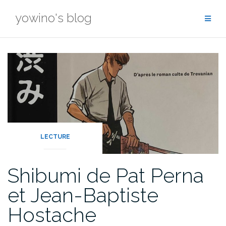
Skip
yowino's blog
to
content
LECTURE
Shibumi de Pat Perna
et Jean-Baptiste
Hostache