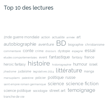
Top 10 des lectures
2nde guerre mondiale
art
action
actualite
armée
BD
autobiographie
aventure
biographie
christianisme
essai
conte
crime
dystopie
commentaire
discours
espagne
fantastique
france
event
fantasy
etudes comportementales
histoire
humour
heroic fantasy
israel
historiographie
littérature
judaïsme
manga
jihadisme
legislatives 2024
russe
politique
policier
marsupilami
palestine
science fiction
science
saint empire romain germanique
temoignage
street art
science politique
sociologie
tranche de vie