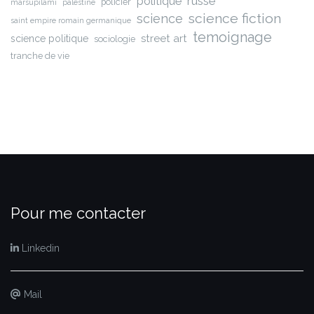
russe
politique
policier
marsupilami
palestine
science fiction
science
saint empire romain germanique
temoignage
street art
science politique
sociologie
tranche de vie
Pour me contacter
Linkedin
Mail