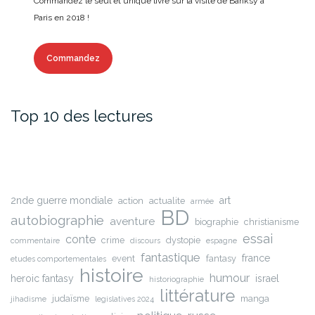
Commandez le seul et unique livre sur la visite de Banksy à
Paris en 2018 !
Commandez
Top 10 des lectures
2nde guerre mondiale
art
action
actualite
armée
BD
autobiographie
aventure
biographie
christianisme
essai
conte
crime
dystopie
commentaire
discours
espagne
fantastique
france
event
fantasy
etudes comportementales
histoire
humour
heroic fantasy
israel
historiographie
littérature
judaïsme
manga
jihadisme
legislatives 2024