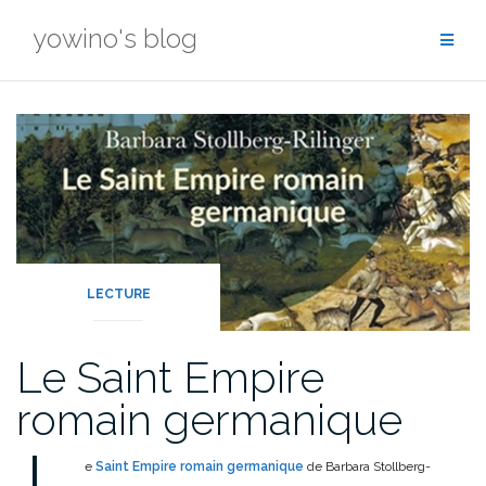
Skip
yowino's blog
to
content
LECTURE
Le Saint Empire
romain germanique
L
e
Saint Empire romain germanique
de Barbara Stollberg-