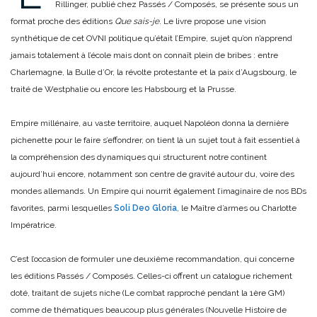
Rillinger, publié chez Passés / Composés, se présente sous un
format proche des éditions
Que sais-je
. Le livre propose une vision
synthétique de cet OVNI politique qu’était l’Empire, sujet qu’on n’apprend
jamais totalement à l’école mais dont on connaît plein de bribes : entre
Charlemagne, la Bulle d’Or, la révolte protestante et la paix d’Augsbourg, le
traité de Westphalie ou encore les Habsbourg et la Prusse.
Empire millénaire, au vaste territoire, auquel Napoléon donna la dernière
pichenette pour le faire s’effondrer, on tient là un sujet tout à fait essentiel à
la compréhension des dynamiques qui structurent notre continent
aujourd’hui encore, notamment son centre de gravité autour du, voire des
mondes allemands. Un Empire qui nourrit également l’imaginaire de nos BDs
favorites, parmi lesquelles
Soli Deo Gloria
, le Maître d’armes ou Charlotte
Impératrice.
C’est l’occasion de formuler une deuxième recommandation, qui concerne
les éditions Passés / Composés. Celles-ci offrent un catalogue richement
doté, traitant de sujets niche (Le combat rapproché pendant la 1ère GM)
comme de thématiques beaucoup plus générales (Nouvelle Histoire de