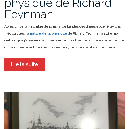
physique de Richard
Feynman
Après un certain nombre de romans, de bandes dessinées et de réflexions
théologiques, la
nature de la physique
de Richard Feynman a attiré mon
oeil, lorsque j’ai récemment parcouru la bibliothèque familiale à la recherche
d’une nouvelle lecture. C’est pas évident, mais cela vaut vraiment le détour !
lire la suite