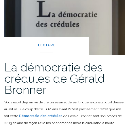
LECTURE
La démocratie des
crédules de Gérald
Bronner
Vous est-il déjà arrivé de lire un essai et de sentir que le constat qu’il dresse
aurait valu le coup d’être lu 10 ans avant ? C’est précisément l’effet que m’a
fait cette
Démocratie des crédules
de Gérald Bronner, tant son propos de
2013 éclaire de façon utile les phénomènes liés à la circulation à haute