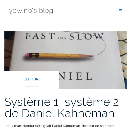
Skip
yowino's blog
to
content
LECTURE
Système 1, système 2
de Daniel Kahneman
Le 27 mars dernier s’éteignait Daniel Kahneman, docteur en sciences