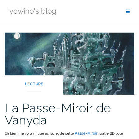
Skip
yowino's blog
to
content
LECTURE
La Passe-Miroir de
Vanyda
Eh bien me voilà mitigé au sujet de cette
Passe-Miroir
, sortie BD pour