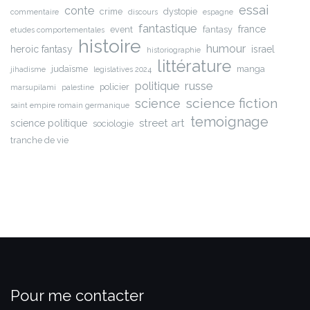
essai
conte
crime
dystopie
commentaire
discours
espagne
fantastique
france
event
fantasy
etudes comportementales
histoire
humour
heroic fantasy
israel
historiographie
littérature
judaïsme
manga
jihadisme
legislatives 2024
russe
politique
policier
marsupilami
palestine
science fiction
science
saint empire romain germanique
temoignage
street art
science politique
sociologie
tranche de vie
Pour me contacter