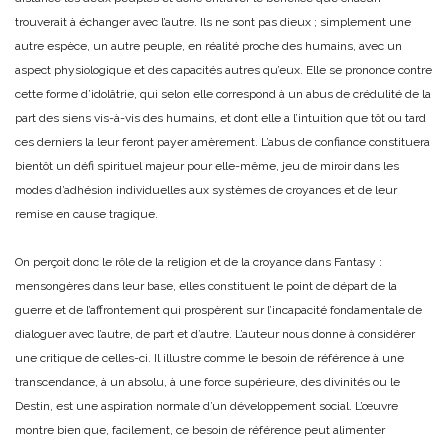
trouverait à échanger avec l’autre. Ils ne sont pas dieux ; simplement une
autre espèce, un autre peuple, en réalité proche des humains, avec un
aspect physiologique et des capacités autres qu’eux. Elle se prononce contre
cette forme d’idolâtrie, qui selon elle correspond à un abus de crédulité de la
part des siens vis-à-vis des humains, et dont elle a l’intuition que tôt ou tard
ces derniers la leur feront payer amèrement. L’abus de confiance constituera
bientôt un défi spirituel majeur pour elle-même, jeu de miroir dans les
modes d’adhésion individuelles aux systèmes de croyances et de leur
remise en cause tragique.
On perçoit donc le rôle de la religion et de la croyance dans Fantasy :
mensongères dans leur base, elles constituent le point de départ de la
guerre et de l’affrontement qui prospèrent sur l’incapacité fondamentale de
dialoguer avec l’autre, de part et d’autre. L’auteur nous donne à considérer
une critique de celles-ci. Il illustre comme le besoin de référence à une
transcendance, à un absolu, à une force supérieure, des divinités ou le
Destin, est une aspiration normale d’un développement social. L’œuvre
montre bien que, facilement, ce besoin de référence peut alimenter