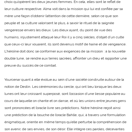
choix qu’opèrent les deux jeunes femmes. En cela, elles sont le reflet de
leur culture respective. Alma voit dans la mission qui lui est confiée par sa
mère une façon d’obtenir l’attention de cette dernière, selon ce que son
peuple et sa culture valorisent le plus, à savoir le rituel de la saignée
vengeresse envers les dieux. Les dieux ayant, du point de vue des
humains, injustement attaqué leur Roi il y a cinq siècles, d’objet d’un culte
que ceux-ci leur vouaient, ils sont devenus motif de haine et de vengeance.
L’héroïne doit donc se conformer aux exigences de sa mission : à la nouvelle
double lune, se rendre aux terres sacrées, affronter un dieu et rapporter une
preuve du succès de ce combat.
Yourcenar quant à elle évolue au sein d’une société construite autour de la
notion de Destin. Les cérémonies du cercle, qui ont lieu lorsque les deux
lunes ont leur croissant superposé, sont l’occasion d’une liesse populaire au
cours de laquelle on chante et on danse, et où les unions entre jeunes gens
sont prononcées et l’oracle livre ses prédictions. Notre héroïne reçoit ainsi
une prédiction de la bouche de l’oracle Bahlle, qui, à travers une formulation
énigmatique, oriente en même temps qu’elle perturbe la compréhension de
son avenir, de ses envies, de son désir. Elle intègre ces paroles, décevantes