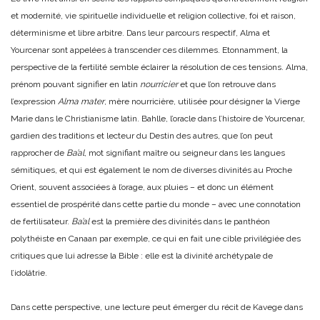
et modernité, vie spirituelle individuelle et religion collective, foi et raison,
déterminisme et libre arbitre. Dans leur parcours respectif, Alma et
Yourcenar sont appelées à transcender ces dilemmes. Etonnamment, la
perspective de la fertilité semble éclairer la résolution de ces tensions. Alma,
prénom pouvant signifier en latin
nourricier
et que l’on retrouve dans
l’expression
Alma mater
, mère nourricière, utilisée pour désigner la Vierge
Marie dans le Christianisme latin. Bahlle, l’oracle dans l’histoire de Yourcenar,
gardien des traditions et lecteur du Destin des autres, que l’on peut
rapprocher de
Ba’al
, mot signifiant maître ou seigneur dans les langues
sémitiques, et qui est également le nom de diverses divinités au Proche
Orient, souvent associées à l’orage, aux pluies – et donc un élément
essentiel de prospérité dans cette partie du monde – avec une connotation
de fertilisateur.
Ba’al
est la première des divinités dans le panthéon
polythéiste en Canaan par exemple, ce qui en fait une cible privilégiée des
critiques que lui adresse la Bible : elle est la divinité archétypale de
l’idolâtrie.
Dans cette perspective, une lecture peut émerger du récit de Kavege dans