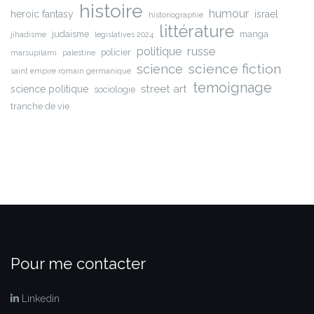
histoire
humour
heroic fantasy
israel
historiographie
littérature
judaïsme
manga
jihadisme
legislatives 2024
russe
politique
policier
marsupilami
palestine
science fiction
science
saint empire romain germanique
temoignage
street art
science politique
sociologie
tranche de vie
Pour me contacter
Linkedin