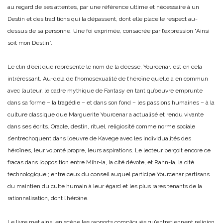
au regard de ses attentes, par une référence ultime et nécessaire à un
Destin et des traditions qui la dépassent, dont elle place le respect au-
dessus de sa personne. Une foi exprimée, consacrée par l’expression “Ainsi
soit mon Destin”.
Le clin d’oeil que représente le nom de la déesse, Yourcenar, est en cela
intréressant. Au-delà de l’homosexualité de l’héroïne qu’elle a en commun
avec l’auteur, le cadre mythique de Fantasy en tant qu’oeuvre emprunte
dans sa forme – la tragédie – et dans son fond – les passions humaines – à la
culture classique que Marguerite Yourcenar a actualisé et rendu vivante
dans ses écrits. Oracle, destin, rituel, religiosité comme norme sociale
s’entrechoquent dans l’oeuvre de Kavege avec les individualités des
héroïnes, leur volonté propre, leurs aspirations. Le lecteur perçoit encore ce
fracas dans l’opposition entre Mihr-la, la cité dévote, et Rahn-la, la cité
technologique ; entre ceux du conseil auquel participe Yourcenar partisans
du maintien du culte humain à leur égard et les plus rares tenants de la
rationnalisation, dont l’héroïne.
Le livre met ainsi en scène les rapports compliqués qu’entretiennent religion