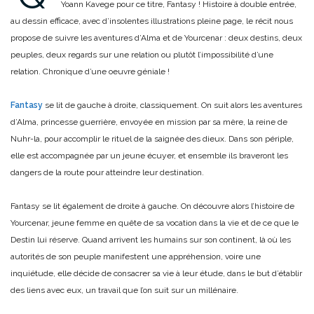
Yoann Kavege pour ce titre, Fantasy ! Histoire à double entrée,
au dessin efficace, avec d’insolentes illustrations pleine page, le récit nous
propose de suivre les aventures d’Alma et de Yourcenar : deux destins, deux
peuples, deux regards sur une relation ou plutôt l’impossibilité d’une
relation. Chronique d’une oeuvre géniale !
Fantasy
se lit de gauche à droite, classiquement. On suit alors les aventures
d’Alma, princesse guerrière, envoyée en mission par sa mère, la reine de
Nuhr-la, pour accomplir le rituel de la saignée des dieux. Dans son périple,
elle est accompagnée par un jeune écuyer, et ensemble ils braveront les
dangers de la route pour atteindre leur destination.
Fantasy se lit également de droite à gauche. On découvre alors l’histoire de
Yourcenar, jeune femme en quête de sa vocation dans la vie et de ce que le
Destin lui réserve. Quand arrivent les humains sur son continent, là où les
autorités de son peuple manifestent une appréhension, voire une
inquiétude, elle décide de consacrer sa vie à leur étude, dans le but d’établir
des liens avec eux, un travail que l’on suit sur un millénaire.