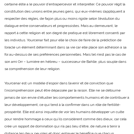
certaine élite a le pouvoir d’entrapercevoir et interpréter. Ce pouvoir régit la
constitution des unions entre jeunes gens, qui eux-mêmes s’appliquent à
respecter des règles, de façon plus ou moins rigide selon l’évolution du
dialogue entre conservateurs et progressistes. Mais au demeurant, le
rapport à cette religion et son degré de pratique est librement consenti par
les individus. Yourcenar fait pour elle le choix de faire de la prédiction de
l’oracle un élément déterminant dans sa vie car elle place son adhésion à sa
foi au-dessus de ses préférences personnelles. Mais tel n’est pas le cas de
son ami Orr – lumière en hébreu – successeur de Bahlle, plus souple dans
sa compréhension de leur religion.
Yourcenar est un modèle d’espoir dans l’avenir et de conviction que
l’incompréhension peut être dépassée par la raison. Elle ne se détourne
jamais de son envie d’étudier les comportements humains et de contribuer à
leur développement, ce qui tend à la confirmer dans un rôle de fertilité-
prospérité. Elle est ainsi inquiète de voir les humains développer un culte
pour rendre hommage à ceux qu’ils considèrent comme des dieux, car cela
crée un rapport de domination qui n’a pas lieu d’être, de nature à tenir à
distance les deux peuples et donc entraver le bénéfice que chacun