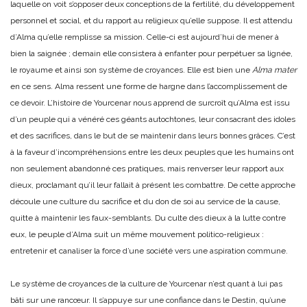
laquelle on voit s’opposer deux conceptions de la fertilité, du développement
personnel et social, et du rapport au religieux qu’elle suppose. Il est attendu
d’Alma qu’elle remplisse sa mission. Celle-ci est aujourd’hui de mener à
bien la saignée ; demain elle consistera à enfanter pour perpétuer sa lignée,
le royaume et ainsi son système de croyances. Elle est bien une
Alma mater
en ce sens. Alma ressent une forme de hargne dans l’accomplissement de
ce devoir. L’histoire de Yourcenar nous apprend de surcroît qu’Alma est issu
d’un peuple qui a vénéré ces géants autochtones, leur consacrant des idoles
et des sacrifices, dans le but de se maintenir dans leurs bonnes grâces. C’est
à la faveur d’incompréhensions entre les deux peuples que les humains ont
non seulement abandonné ces pratiques, mais renverser leur rapport aux
dieux, proclamant qu’il leur fallait à présent les combattre. De cette approche
découle une culture du sacrifice et du don de soi au service de la cause,
quitte à maintenir les faux-semblants. Du culte des dieux à la lutte contre
eux, le peuple d’Alma suit un même mouvement politico-religieux :
entretenir et canaliser la force d’une société vers une aspiration commune.
Le système de croyances de la culture de Yourcenar n’est quant à lui pas
bâti sur une rancœur. Il s’appuye sur une confiance dans le Destin, qu’une