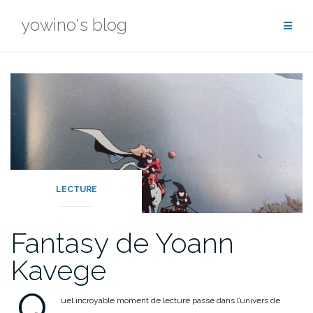
Skip
yowino's blog
to
content
LECTURE
Fantasy de Yoann
Kavege
Q
uel incroyable moment de lecture passé dans l’univers de