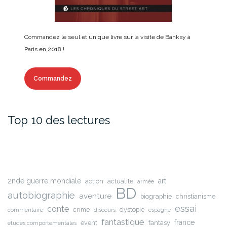
Commandez le seul et unique livre sur la visite de Banksy à
Paris en 2018 !
Commandez
Top 10 des lectures
2nde guerre mondiale
art
action
actualite
armée
BD
autobiographie
aventure
biographie
christianisme
essai
conte
crime
dystopie
commentaire
discours
espagne
fantastique
france
event
fantasy
etudes comportementales