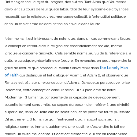
l’intransigeance, le rejet du progrès, des autres. Tant Alma que Yourcenar
dévoilent au cours de leur quête l’absurdité de leur système de croyances
respectif, car le religieux y est mensonge collectif, à forte utilité politique
dans un cas et arme de domination spirituelle dans l’autre.
Néanmoins, il est intéressant de noter que, dans un cas comme dans l’autre,
la conception retenue de la religion est essentiellement sociale, même
lorsqu’elle concerne l’individu. Cela semble normal au vu de la référence à la
culture classique gréco-latine de l’œuvre. En revanche, on peut reprendre la
grille de lecture que propose le Rabbin Soloveitchik dans
the Lonely Man
of Faith
qui distingue et fait dialoguer Adam 1 et Adam 2, et observer que
Fantasy est bâti sur une conception d’Adam 1. Dans cette perspective, prise
isolément, cette conception conduit selon lui au problème de notre
Modernité : l’Humanité, consciente de sa capacité de développement
potentiellement sans limite, se sépare du besoin d’en référer à une divinité
supérieure, sans laquelle elle ne serait rien, et se proclame toute puissante.
Dit autrement, l’Humanité qui n’entretient qu’un rapport social au fait
religieux commet immanquablement une idolâtrie, c’est-à-dire le fait de
rendre un culte mal orienté. Et c’est cet élément ci qui est en réalité visée