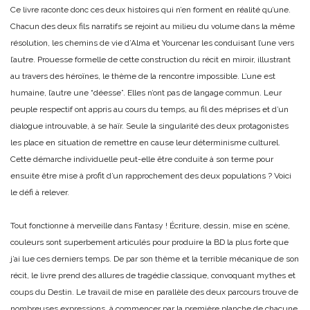
Ce livre raconte donc ces deux histoires qui n’en forment en réalité qu’une.
Chacun des deux fils narratifs se rejoint au milieu du volume dans la même
résolution, les chemins de vie d’Alma et Yourcenar les conduisant l’une vers
l’autre. Prouesse formelle de cette construction du récit en miroir, illustrant
au travers des héroïnes, le thème de la rencontre impossible. L’une est
humaine, l’autre une “déesse”. Elles n’ont pas de langage commun. Leur
peuple respectif ont appris au cours du temps, au fil des méprises et d’un
dialogue introuvable, à se haïr. Seule la singularité des deux protagonistes
les place en situation de remettre en cause leur déterminisme culturel.
Cette démarche individuelle peut-elle être conduite à son terme pour
ensuite être mise à profit d’un rapprochement des deux populations ? Voici
le défi à relever.
Tout fonctionne à merveille dans Fantasy ! Écriture, dessin, mise en scène,
couleurs sont superbement articulés pour produire la BD la plus forte que
j’ai lue ces derniers temps. De par son thème et la terrible mécanique de son
récit, le livre prend des allures de tragédie classique, convoquant mythes et
coups du Destin. Le travail de mise en parallèle des deux parcours trouve de
nombreuses expressions, à commencer par la première planche de chacune