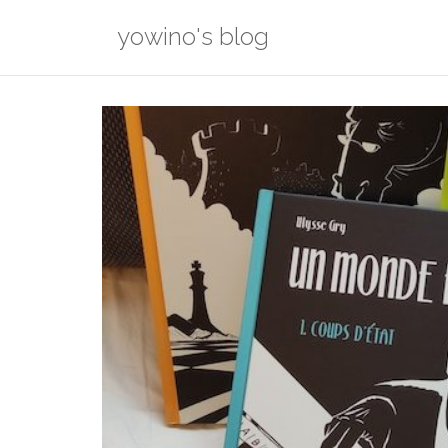
Skip
yowino's blog
to
content