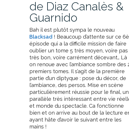
de Diaz Canalès &
Guarnido
Bah il est plutôt sympa le nouveau
Blacksad
! Beaucoup d’attente sur ce 6è
épisode qui a la difficile mission de faire
oublier un tome 5 très moyen, voire pas
très bon, voire carrément décevant… Là
on renoue avec l’ambiance sombre des 
premiers tomes. Il s’agit de la première
partie d’un diptyque : pose du décor, de
l’ambiance, des persos. Mise en scène
particulièrement réussie pour le final, un
parallèle très intéressant entre vie réell
et monde du spectacle. Ca fonctionne
bien et on arrive au bout de la lecture e
ayant hâte d’avoir le suivant entre les
mains !