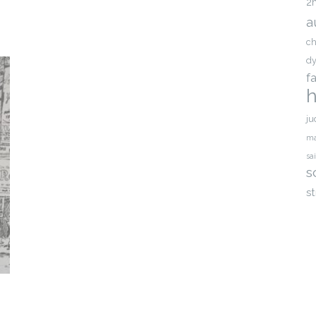
2
a
ch
dy
f
h
ju
ma
sa
s
st