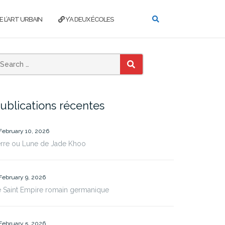
E L’ART URBAIN
Y’A DEUX ÉCOLES
SEARCH
ublications récentes
February 10, 2026
erre ou Lune de Jade Khoo
February 9, 2026
 Saint Empire romain germanique
February 5, 2026