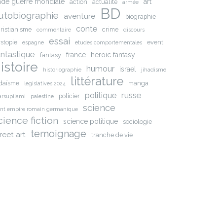
nde guerre mondiale
art
action
actualite
armée
BD
utobiographie
aventure
biographie
conte
ristianisme
crime
commentaire
discours
essai
stopie
event
espagne
etudes comportementales
antastique
france
heroic fantasy
fantasy
istoire
humour
israel
historiographie
jihadisme
littérature
daïsme
manga
legislatives 2024
russe
politique
policier
rsupilami
palestine
science
int empire romain germanique
cience fiction
science politique
sociologie
temoignage
reet art
tranche de vie