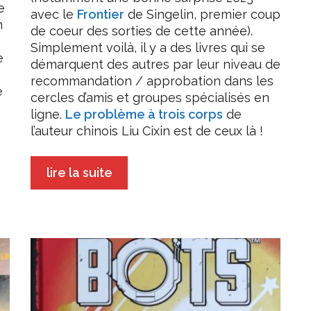
e
avec le
Frontier
de Singelin, premier coup
h
de coeur des sorties de cette année).
Simplement voilà, il y a des livres qui se
e
démarquent des autres par leur niveau de
recommandation / approbation dans les
e
cercles d’amis et groupes spécialisés en
ligne.
Le problème à trois corps
de
l’auteur chinois Liu Cixin est de ceux là !
lire la suite