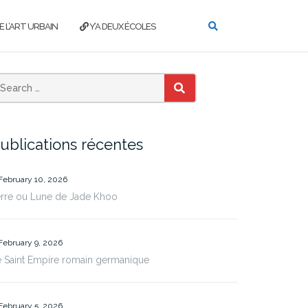
E L’ART URBAIN
Y’A DEUX ÉCOLES
SEARCH
ublications récentes
February 10, 2026
erre ou Lune de Jade Khoo
February 9, 2026
 Saint Empire romain germanique
February 5, 2026