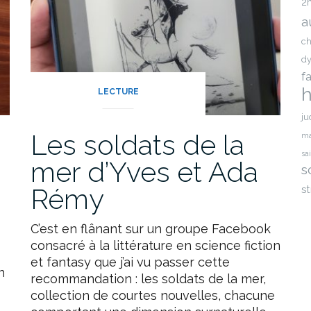
2
a
ch
dy
f
h
LECTURE
ju
Les soldats de la
ma
sa
mer d’Yves et Ada
s
Rémy
st
C’est en flânant sur un groupe Facebook
consacré à la littérature en science fiction
et fantasy que j’ai vu passer cette
n
recommandation : les soldats de la mer,
collection de courtes nouvelles, chacune