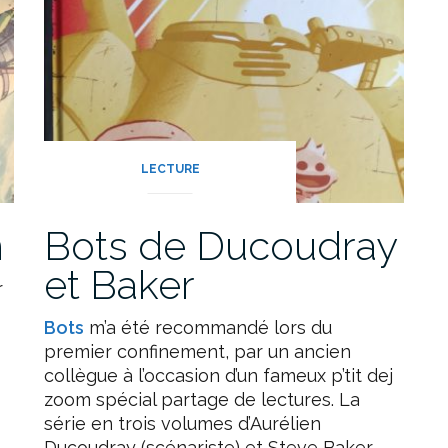
LECTURE
n
Bots de Ducoudray
et Baker
r
Bots
m’a été recommandé lors du
premier confinement, par un ancien
collègue à l’occasion d’un fameux p’tit dej
zoom spécial partage de lectures. La
série en trois volumes d’Aurélien
Ducoudray (scénariste) et Steve Baker