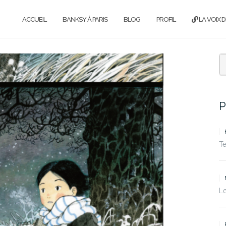
ACCUEIL
BANKSY À PARIS
BLOG
PROFIL
LA VOIX D
P
T
Le