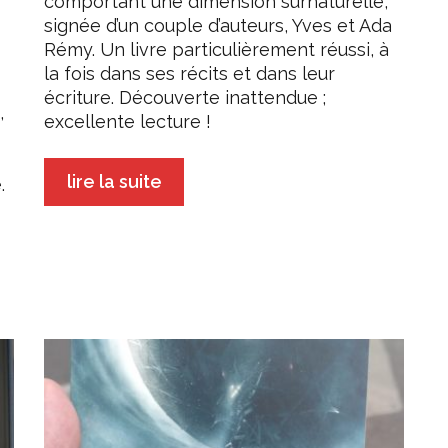
comportant une dimension surnaturelle,
signée d’un couple d’auteurs, Yves et Ada
Rémy. Un livre particulièrement réussi, à
la fois dans ses récits et dans leur
écriture. Découverte inattendue ;
,
excellente lecture !
lire la suite
.