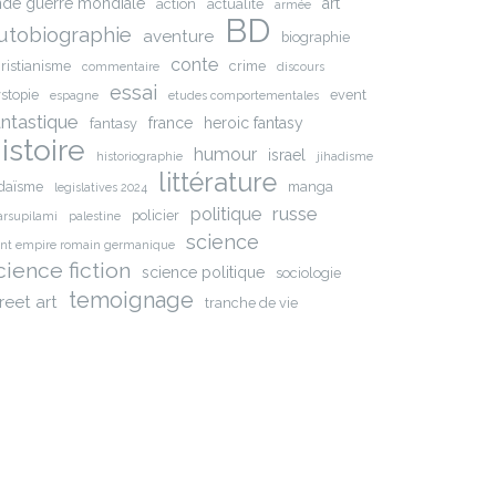
nde guerre mondiale
art
action
actualite
armée
BD
utobiographie
aventure
biographie
conte
ristianisme
crime
commentaire
discours
essai
stopie
event
espagne
etudes comportementales
antastique
france
heroic fantasy
fantasy
istoire
humour
israel
historiographie
jihadisme
littérature
daïsme
manga
legislatives 2024
russe
politique
policier
rsupilami
palestine
science
int empire romain germanique
cience fiction
science politique
sociologie
temoignage
reet art
tranche de vie