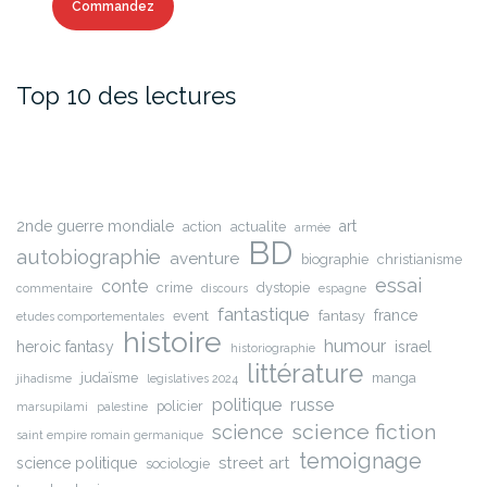
Commandez
Top 10 des lectures
2nde guerre mondiale
art
action
actualite
armée
BD
autobiographie
aventure
biographie
christianisme
essai
conte
crime
dystopie
commentaire
discours
espagne
fantastique
france
event
fantasy
etudes comportementales
histoire
humour
heroic fantasy
israel
historiographie
littérature
judaïsme
manga
jihadisme
legislatives 2024
russe
politique
policier
marsupilami
palestine
science fiction
science
saint empire romain germanique
temoignage
street art
science politique
sociologie