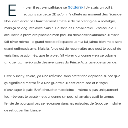
E
h bien il est sympathique ce
Goldorak
! J’y allais un poil à
reculons sur cette BD qu’on m’a offerte au moment des fêtes de
Noel dernier car pas franchement amateur de marketing de la nostalgie,
mais ça se déguste avec plaisir ! Ce sont les Chevaliers du Zodiaque qui
occupent la première place de mon podium des dessins animés qui m’ont
fait rêver môme ; le grand robot de l’espace quant à lui j’aime bien mais sans
grand enthousiasme. Mais là, force est de reconnaître que c’est le boulot de
vrais fans passionnés, que le projet fait vibrer, qui donne vie à ce volume
unique, ultime épisode des aventures du Prince Actarus et de sa bande.
C’est punchy, coloré, y’a une réflexion sans prétention déplacée sur ce que
ça signifie de mettre fin à une guerre qui s’est éternisée et la façon
d’envisager la paix. Bref, chouette madeleine – même si pas uniquement
tournée vers le passé – et qui donne un peu, si jamais y’avait le temps,
l’envie de pourquoi pas se replonger dans les épisodes de l’époque, histoire
de retrouver l’ambiance !