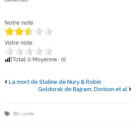
comme il faut !
Notre note
Votre note
[Total:
0
Moyenne :
0
]
La mort de Staline de Nury & Robin
Goldorak de Bajram, Dorison et al
BD
conte