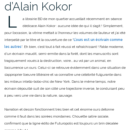
d’Alain Kokor
L
a librairie BD de mon quartier accueillait récemment en séance
dédicace Alain Kokor : aucune idée de qui il s’agit ! Simplement,
pour l’occasion, la vitrine mettait à l’honneur les volumes de l’auteur et j’ai été
interpellé par le titre et la couverture de ce “
L’ours est un écrivain comme
les autres
“. Eh bien, c’est tout à fait réussi et rafraîchissant ! Fable moderne,
d’un écrivain maudit, semi-ermite dans la forêt, dont les manuscrits sont
tragiquement voués à la destruction, voire… au vol par un animal, en
l’occurrence un ours. Celui-ci se retrouve évidemment dans une situation de
s’approprier l’oeuvre littéraire et va connaître une célébrité fulgurante dans
les milieux intello-bobo-chic de New York. Dans le même temps, notre
écrivain dépouillé suit de son côté une trajectoire inverse, le conduisant peu
à peu vers une vie dans la nature, sauvage.
Narration et dessin fonctionnent très bien et cet énorme ours détonne
comme il faut dans les soirées mondaines. Chouette satire sociale,
confirmant que la ligne édito de Futuropolis est toujours un brin décalée