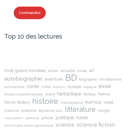
Commandez
Top 10 des lectures
2nde guerre mondiale
art
action
actualite
armée
BD
autobiographie
aventure
biographie
christianisme
essai
conte
crime
dystopie
commentaire
discours
espagne
fantastique
france
event
fantasy
etudes comportementales
histoire
humour
heroic fantasy
israel
historiographie
littérature
judaïsme
manga
jihadisme
legislatives 2024
russe
politique
policier
marsupilami
palestine
science fiction
science
saint empire romain germanique