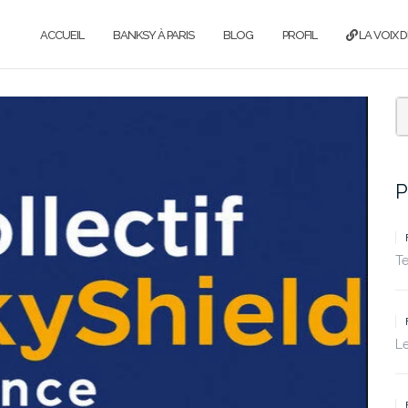
ACCUEIL
BANKSY À PARIS
BLOG
PROFIL
LA VOIX D
P
T
Le