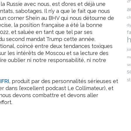
2
 la Russie avec nous, est d’ores et déjà une
a
ntats, sabotages. Il n’y a que le fait que nous
e d’un corner Shein au BHV qui nous détourne de
ch
écise, la position française a été la bonne
dy
022, et saluée en tant que tel par ses
f
h
 du second mandat Trump cette année.
national, coincé entre deux tendances toxiques
ju
ur les intérêts de Moscou et sa lecture des
ma
ire oublier ni notre responsabilité, ni notre
sa
s
st
IFRI
, produit par des personnalités sérieuses et
 dans l’excellent podcast Le Collimateur), et
 nous devons combattre et devons aller
fort.