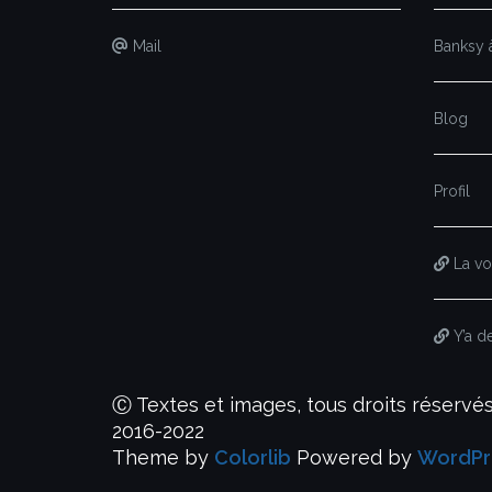
Mail
Banksy à
Blog
Profil
La voi
Y’a d
Ⓒ Textes et images, tous droits réserv
2016-2022
Theme by
Colorlib
Powered by
WordPr