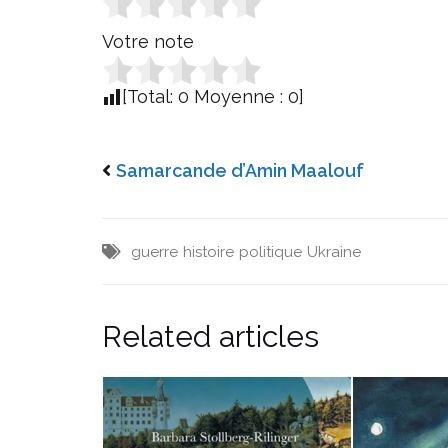
Votre note
[Total:
0
Moyenne :
0
]
Samarcande d’Amin Maalouf
guerre
histoire
politique
Ukraine
Related articles