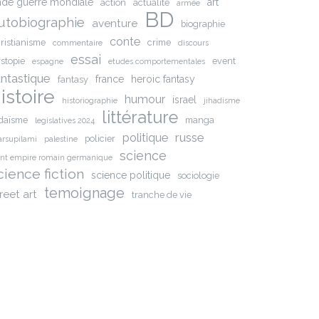
nde guerre mondiale
art
action
actualite
armée
BD
utobiographie
aventure
biographie
conte
ristianisme
crime
commentaire
discours
essai
stopie
event
espagne
etudes comportementales
antastique
france
heroic fantasy
fantasy
istoire
humour
israel
historiographie
jihadisme
littérature
daïsme
manga
legislatives 2024
russe
politique
policier
rsupilami
palestine
science
int empire romain germanique
cience fiction
science politique
sociologie
temoignage
reet art
tranche de vie