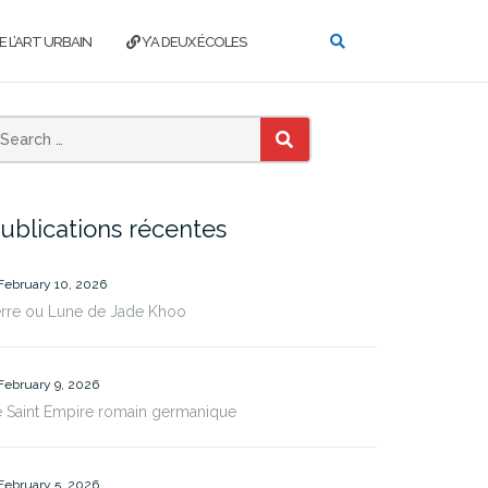
E L’ART URBAIN
Y’A DEUX ÉCOLES
SEARCH
ublications récentes
February 10, 2026
erre ou Lune de Jade Khoo
February 9, 2026
 Saint Empire romain germanique
February 5, 2026