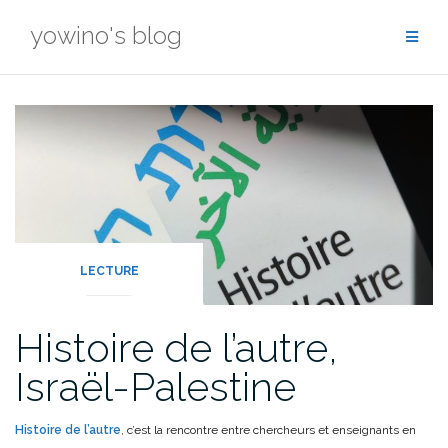
Skip
yowino's blog
to
content
LECTURE
Histoire de l’autre,
Israël-Palestine
Histoire de l’autre
, c’est la rencontre entre chercheurs et enseignants en