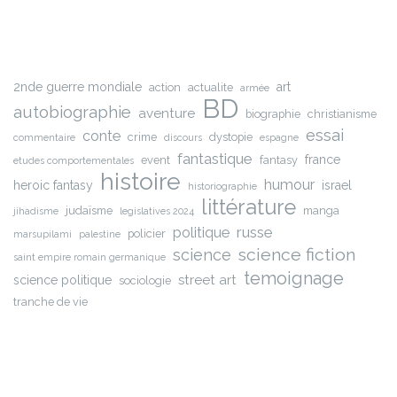
2nde guerre mondiale
art
action
actualite
armée
BD
autobiographie
aventure
biographie
christianisme
essai
conte
crime
dystopie
commentaire
discours
espagne
fantastique
france
event
fantasy
etudes comportementales
histoire
humour
heroic fantasy
israel
historiographie
littérature
judaïsme
manga
jihadisme
legislatives 2024
russe
politique
policier
marsupilami
palestine
science fiction
science
saint empire romain germanique
temoignage
street art
science politique
sociologie
tranche de vie