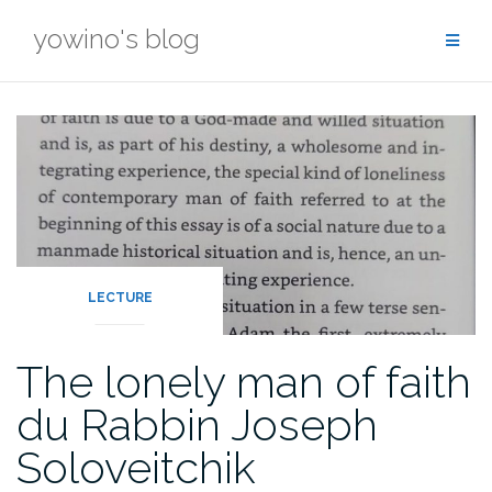
Skip
yowino's blog
to
content
LECTURE
The lonely man of faith
du Rabbin Joseph
Soloveitchik