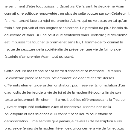
le sentiment d’être tout puissant. Babel bis. Ce faisant, le deuxième Adam
connaît une solitude renouvelée : en plus de celle voulue par son Créateur, il
fait maintenant face au rejet du premier Adam, qui ne voit plus en lui qu’un
frein à son pouvoir et son progrès sans bornes. Le premier n’a plus besoin du
deuxième et sans lui il ne peut que s’enfoncer dans l’idolâtrie ; le deuxième
est impuissant à toucher le premier et sans lui, l’Homme de foi connaît le
risque de s’exclure de la société afin de préserver une vie de foi hors de
l’atteinte d’un premier Adam tout puissant.
Cette lecture m’a frappé par sa clarté d’énoncé et sa méthode. Le rabbin
Soloveitchik prend le temps, patiemment, de décrire et articuler les
différents éléments de sa démonstration, pour réserver la formulation d’un
diagnostic de l’enjeu de la vie de foi et de la modernité pour la fin de son
texte uniquement. En chemin, il a multiplié les références dans la Tradition
juive et emprunté certaines vues et concepts aux domaines de la
philosophie et des sciences qu’il connaît par ailleurs pour établir sa
démonstration. Il me semble que jamais je n’avais lu de description aussi
précise de l’enjeu de la modernité en ce qui concerne la vie de foi, et plus