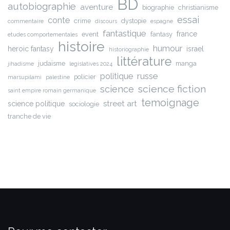
BD
autobiographie
aventure
biographie
christianisme
essai
conte
crime
dystopie
commentaire
discours
espagne
fantastique
france
event
fantasy
etudes comportementales
histoire
humour
heroic fantasy
israel
historiographie
littérature
judaïsme
manga
jihadisme
legislatives 2024
russe
politique
policier
marsupilami
palestine
science fiction
science
saint empire romain germanique
temoignage
street art
science politique
sociologie
tranche de vie