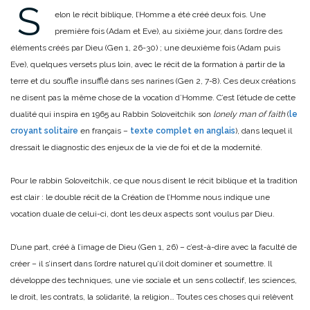
S
elon le récit biblique, l’Homme a été créé deux fois. Une
première fois (Adam et Eve), au sixième jour, dans l’ordre des
éléments créés par Dieu (Gen 1, 26-30) ; une deuxième fois (Adam puis
Eve), quelques versets plus loin, avec le récit de la formation à partir de la
terre et du souffle insufflé dans ses narines (Gen 2, 7-8). Ces deux créations
ne disent pas la même chose de la vocation d’Homme. C’est l’étude de cette
dualité qui inspira en 1965 au Rabbin Soloveitchik son
lonely man of faith
(
le
croyant solitaire
en français –
texte complet en anglais
), dans lequel il
dressait le diagnostic des enjeux de la vie de foi et de la modernité.
Pour le rabbin Soloveitchik, ce que nous disent le récit biblique et la tradition
est clair : le double récit de la Création de l’Homme nous indique une
vocation duale de celui-ci, dont les deux aspects sont voulus par Dieu.
D’une part, créé à l’image de Dieu (Gen 1, 26) – c’est-à-dire avec la faculté de
créer – il s’insert dans l’ordre naturel qu’il doit dominer et soumettre. Il
développe des techniques, une vie sociale et un sens collectif, les sciences,
le droit, les contrats, la solidarité, la religion… Toutes ces choses qui relèvent