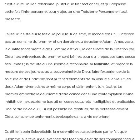
c’est-à-dire un lien relationnel plutôt que transactionnel, et qui dépasse
cette fois l’interpersonnel pour y ajouter une Troisième Personne en tout
présente.
L’auteur insiste sur le fait que pour le Judaïsme, le monde est un : il n’existe
pas un domaine du premier et un domaine du deuxième Adam. A nouveau,
la dualité fondamentale de l’Homme est voulue dans l’acte de la Création par
Dieu : les entreprises du premier sont bénies pour qu’il repousse sans cesse
ses limites ; la faculté du deuxième à reconnaître sa faillibilité, et prendre la
mesure de ses jours sous la souveraineté de Dieu, faire l’expérience de la
solitude et de l’indicible sont autant d’éléments de sa venue à la vie. Et les
deux Adam vivent dans le même corps et s’alimentent l’un, l’autre. Le
premier empêche le deuxième d’être coincé dans une contemplation divine
inhibitrice ; le deuxième traduit en codes culturels intelligibles et praticables
une partie de ce qu’il lui est possible de restituer, de sa petitesse devant
Dieu, conscience lentement développée dans la vie de prière.
Or, dit le rabbin Soloveitchik, la modernité est caractérisée par le fait que
l’Homme, à la faveur de l’avancée des techniques et de ses connaissances, a