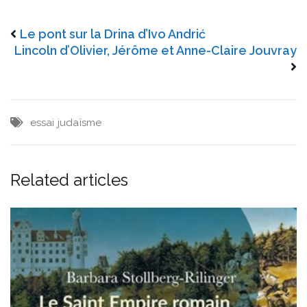
Le pont sur la Drina d’Ivo Andrić
Lincoln d’Olivier, Jérôme et Anne-Claire Jouvray
essai
judaïsme
Related articles