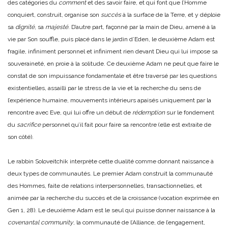
des catégories du
comment
et des savoir faire, et qui font que l’Homme
conquiert, construit, organise son
succès
à la surface de la Terre, et y déploie
sa
dignité
, sa
majesté
. D’autre part, façonné par la main de Dieu, amené à la
vie par Son souffle, puis placé dans le jardin d’Eden, le deuxième Adam est
fragile, infiniment personnel et infiniment rien devant Dieu qui lui impose sa
souveraineté, en proie à la solitude. Ce deuxième Adam ne peut que faire le
constat de son impuissance fondamentale et être traversé par les questions
existentielles, assailli par le stress de la vie et la recherche du sens de
l’expérience humaine, mouvements intérieurs apaisés uniquement par la
rencontre avec Eve, qui lui offre un début de
rédemption
sur le fondement
du
sacrifice
personnel qu’il fait pour faire sa rencontre (elle est extraite de
son côté).
Le rabbin Soloveitchik interprète cette dualité comme donnant naissance à
deux types de communautés. Le premier Adam construit la communauté
des Hommes, faite de relations interpersonnelles, transactionnelles, et
animée par la recherche du succès et de la croissance (vocation exprimée en
Gen 1, 28). Le deuxième Adam est le seul qui puisse donner naissance à la
covenantal community
, la communauté de l’Alliance, de l’engagement,