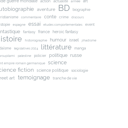
nde guerre mondiale
art
action
actualite
armée
BD
utobiographie
aventure
biographie
conte
ristianisme
crime
commentaire
discours
essai
stopie
event
espagne
etudes comportementales
antastique
france
heroic fantasy
fantasy
istoire
humour
israel
historiographie
jihadisme
littérature
daïsme
manga
legislatives 2024
russe
politique
policier
rsupilami
palestine
science
int empire romain germanique
cience fiction
science politique
sociologie
temoignage
reet art
tranche de vie