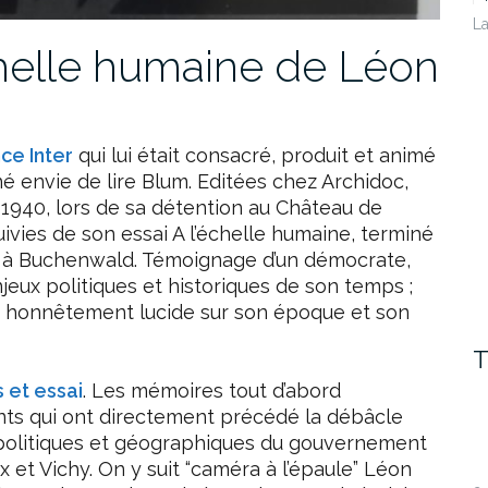
La
helle humaine de Léon
ce Inter
qui lui était consacré, produit et animé
né envie de lire Blum. Editées chez Archidoc,
940, lors de sa détention au Château de
vies de son essai A l’échelle humaine, terminé
né à Buchenwald. Témoignage d’un démocrate,
eux politiques et historiques de son temps ;
el, honnêtement lucide sur son époque et son
T
 et essai
. Les mémoires tout d’abord
ts qui ont directement précédé la débâcle
s politiques et géographiques du gouvernement
x et Vichy. On y suit “caméra à l’épaule” Léon