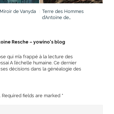
Miroir de Vanyda
Terre des Hommes
Les
d’Antoine de…
d’A
ntoine Resche – yowino's blog
hose qui m’a frappé à la lecture des
sai A l’échelle humaine. Ce dernier
t ses décisions dans la généalogie des
.
Required fields are marked
*