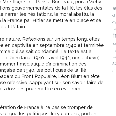
2
 Montluçon, de Paris à Bordeaux, puis à Vichy.
ions gouvernementales de la IIIè, les élus des
a
e narrer les hésitations, le moral abattu, la
ch
 la France par Hitler se mettre en place et se
dy
l et Pétain.
f
h
re nature. Réflexions sur un temps long, elles
ju
ée en captivité en septembre 1940 et terminée
me qui se sait condamné. Le texte est à
ma
e Riom (août 1940 – avril 1942, non achevé),
sa
s
moment médiatique d’incrimination des
nçaise de 1940, les politiques de la IIIè
st
eaders du Front Populaire, Léon Blum en tête.
e offensive, s’appuyant sur son savoir faire de
des dossiers pour mettre en évidence
génération de France à ne pas se tromper de
ts et que les politiques, lui y compris, portent