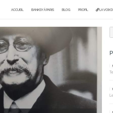
ACCUEIL
BANKSY À PARIS
BLOG
PROFIL
LA VOIX D
P
T
Le