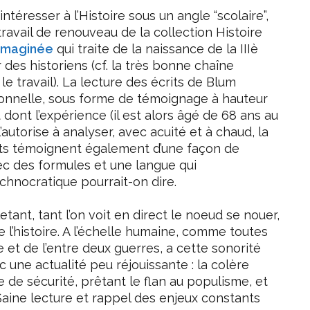
ntéresser à l’Histoire sous un angle “scolaire”,
ravail de renouveau de la collection Histoire
 imaginée
qui traite de la naissance de la IIIè
des historiens (cf. la très bonne chaîne
 le travail). La lecture des écrits de Blum
onnelle, sous forme de témoignage à hauteur
ont l’expérience (il est alors âgé de 68 ans au
utorise à analyser, avec acuité et à chaud, la
rits témoignent également d’une façon de
ec des formules et une langue qui
hnocratique pourrait-on dire.
ant, tant l’on voit en direct le noeud se nouer,
e l’histoire. A l’échelle humaine, comme toutes
e et de l’entre deux guerres, a cette sonorité
une actualité peu réjouissante : la colère
de sécurité, prêtant le flan au populisme, et
 Saine lecture et rappel des enjeux constants