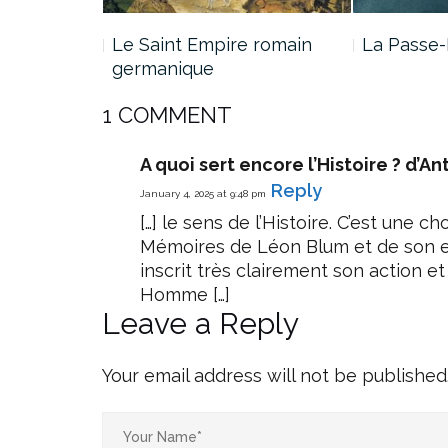
e Jade…
Le Saint Empire romain
La Passe-
germanique
1 COMMENT
A quoi sert encore l’Histoire ? d’A
Reply
January 4, 2025 at 9:48 pm
[…] le sens de l’Histoire. C’est une c
Mémoires de Léon Blum et de son es
inscrit très clairement son action e
Homme […]
Leave a Reply
Your email address will not be published