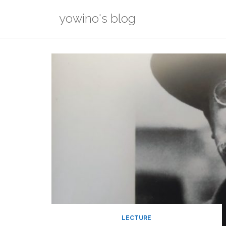
Skip
yowino's blog
to
content
LECTURE