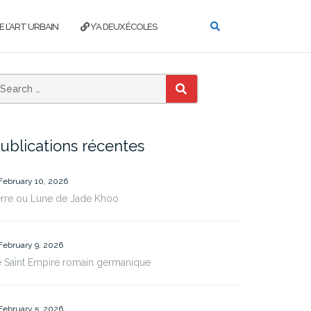
E L’ART URBAIN
Y’A DEUX ÉCOLES
SEARCH
ublications récentes
February 10, 2026
erre ou Lune de Jade Khoo
February 9, 2026
 Saint Empire romain germanique
February 5, 2026