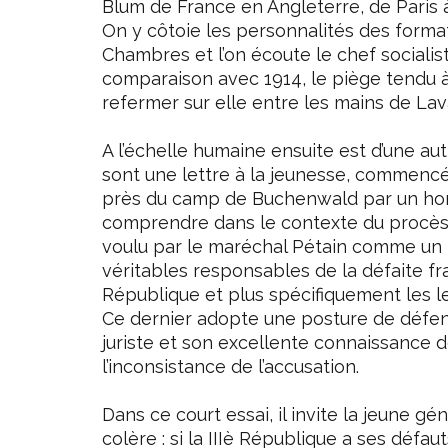
Blum de France en Angleterre, de Paris à
On y côtoie les personnalités des format
Chambres et l’on écoute le chef socialist
comparaison avec 1914, le piège tendu à
refermer sur elle entre les mains de Lava
A l’échelle humaine ensuite est d’une aut
sont une lettre à la jeunesse, commenc
près du camp de Buchenwald par un hom
comprendre dans le contexte du procès d
voulu par le maréchal Pétain comme un 
véritables responsables de la défaite fra
République et plus spécifiquement les l
Ce dernier adopte une posture de défens
juriste et son excellente connaissance 
l’inconsistance de l’accusation.
Dans ce court essai, il invite la jeune 
colère : si la IIIè République a ses défau