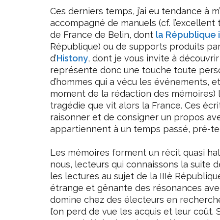
Ces derniers temps, j’ai eu tendance à m’i
accompagné de manuels (cf. l’excellent t
de France de Belin, dont
la République
République) ou de supports produits par 
d’
Histony
, dont je vous invite à découvrir
représente donc une touche toute pers
d’hommes qui a vécu les événements, et d
moment de la rédaction des mémoires) l’a
tragédie que vit alors la France. Ces éc
raisonner et de consigner un propos av
appartiennent à un temps passé, pré-tec
Les mémoires forment un récit quasi halet
nous, lecteurs qui connaissons la suite d
les lectures au sujet de la IIIè Républiqu
étrange et gênante des résonances avec 
domine chez des électeurs en recherche 
l’on perd de vue les acquis et leur coût.