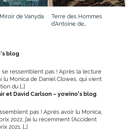
Miroir de Vanyda
Terre des Hommes
Les
d’Antoine de…
d’A
's blog
e se ressemblent pas ! Après la lecture
ai lu Monica de Daniel Clowes, qui vient
ion du […]
ir et David Carlson – yowino's blog
ressemblent pas ! Après avoir lu Monica,
prix 2022, j’ai lu récemment l’Accident
ix 2021. […]