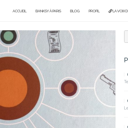
ACCUEIL
BANKSY À PARIS
BLOG
PROFIL
LA VOIX D
P
T
Le