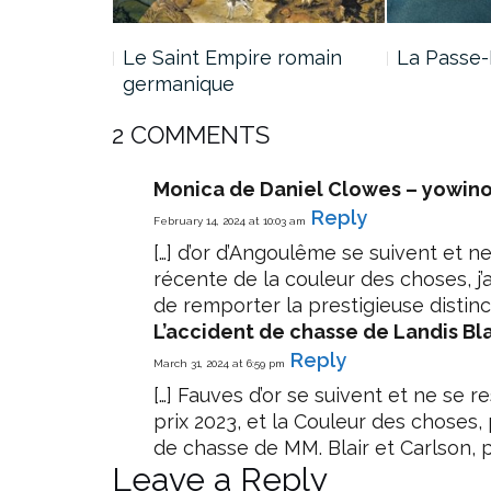
e Jade…
Le Saint Empire romain
La Passe-
germanique
2 COMMENTS
Monica de Daniel Clowes – yowino
Reply
February 14, 2024 at 10:03 am
[…] d’or d’Angoulême se suivent et n
récente de la couleur des choses, j’
de remporter la prestigieuse distinct
L’accident de chasse de Landis Bla
Reply
March 31, 2024 at 6:59 pm
[…] Fauves d’or se suivent et ne se 
prix 2023, et la Couleur des choses, 
de chasse de MM. Blair et Carlson, pr
Leave a Reply