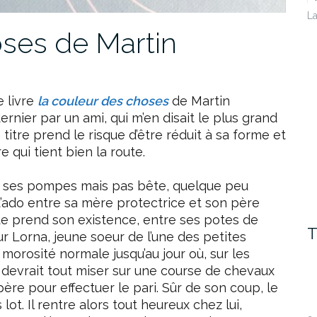
La
oses de Martin
e livre
la couleur des choses
de Martin
ernier par un ami, qui m’en disait le plus grand
e titre prend le risque d’être réduit à sa forme et
 qui tient bien la route.
ns ses pompes mais pas bête, quelque peu
’ado entre sa mère protectrice et son père
ue prend son existence, entre ses potes de
T
r Lorna, jeune soeur de l’une des petites
morosité normale jusqu’au jour où, sur les
l devrait tout miser sur une course de chevaux
re pour effectuer le pari. Sûr de son coup, le
lot. Il rentre alors tout heureux chez lui,