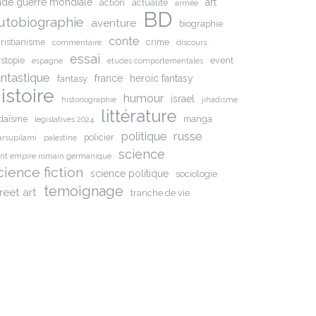
nde guerre mondiale
art
action
actualite
armée
BD
utobiographie
aventure
biographie
conte
ristianisme
crime
commentaire
discours
essai
stopie
event
espagne
etudes comportementales
antastique
france
heroic fantasy
fantasy
istoire
humour
israel
historiographie
jihadisme
littérature
daïsme
manga
legislatives 2024
russe
politique
policier
rsupilami
palestine
science
int empire romain germanique
cience fiction
science politique
sociologie
temoignage
reet art
tranche de vie