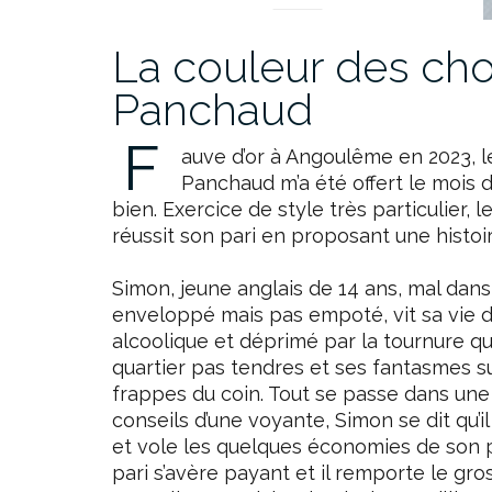
La couleur des ch
Panchaud
F
auve d’or à Angoulême en 2023, l
Panchaud m’a été offert le mois d
bien. Exercice de style très particulier, l
réussit son pari en proposant une histoire
Simon, jeune anglais de 14 ans, mal da
enveloppé mais pas empoté, vit sa vie d
alcoolique et déprimé par la tournure q
quartier pas tendres et ses fantasmes su
frappes du coin. Tout se passe dans une 
conseils d’une voyante, Simon se dit qu’i
et vole les quelques économies de son pè
pari s’avère payant et il remporte le gros 