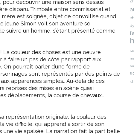
2
s, pour découvrir une maison sens dessus
re disparu. Trimbalé entre commissariat et
a
a mère est soignée, objet de convoitise quand
ch
 le jeune Simon voit son aventure se
dy
e de suivre un homme, s’étant présenté comme
f
h
ju
! La couleur des choses est une oeuvre
eur à faire un pas de côté par rapport aux
ma
. On pourrait parler d’une forme de
sa
s
 personnages sont représentés par des points de
e aux apparences simples… Au-delà de ces
st
eurs reprises des mises en scène quasi
, les déplacements, la course de chevaux…
sa représentation originale, la couleur des
a vie difficile, qui apprend à sortir de son
une vie apaisée. La narration fait la part belle