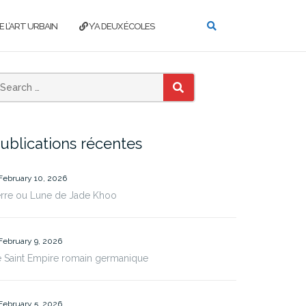
E L’ART URBAIN
Y’A DEUX ÉCOLES
SEARCH
ublications récentes
February 10, 2026
erre ou Lune de Jade Khoo
February 9, 2026
 Saint Empire romain germanique
February 5, 2026