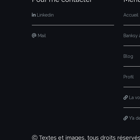
Linkedin
Accueil
Mail
Banksy à
Blog
Profil
La voi
Y’a d
Ⓒ Textes et images, tous droits réserv