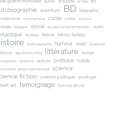
nde guerre mondiale
art
action
actualite
armée
BD
utobiographie
aventure
biographie
conte
ristianisme
crime
commentaire
discours
essai
stopie
event
espagne
etudes comportementales
antastique
france
heroic fantasy
fantasy
istoire
humour
israel
historiographie
jihadisme
littérature
daïsme
manga
legislatives 2024
russe
politique
policier
rsupilami
palestine
science
int empire romain germanique
cience fiction
science politique
sociologie
temoignage
reet art
tranche de vie