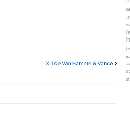
2
a
ch
dy
f
h
ju
ma
XIII de Van Hamme & Vance
sa
s
st