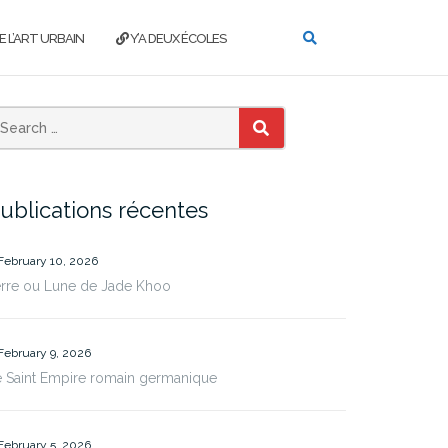
E L’ART URBAIN
Y’A DEUX ÉCOLES
SEARCH
ublications récentes
February 10, 2026
erre ou Lune de Jade Khoo
February 9, 2026
 Saint Empire romain germanique
February 5, 2026