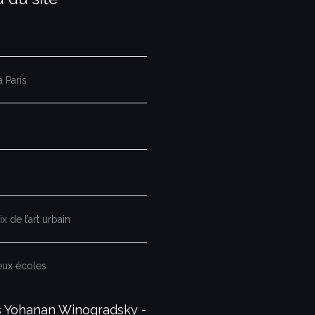
 Paris
x de l’art urbain
eux écoles
és Yohanan Winogradsky -