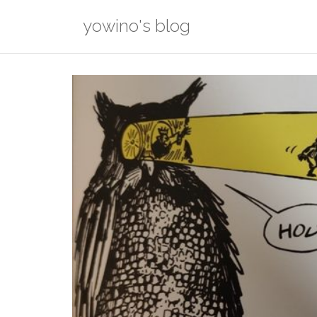
Skip
yowino's blog
to
content