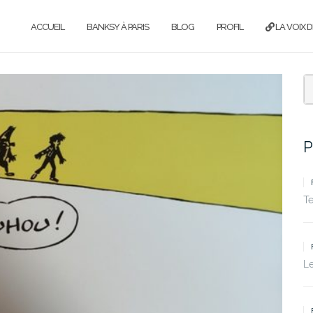
ACCUEIL
BANKSY À PARIS
BLOG
PROFIL
LA VOIX D
P
T
Le