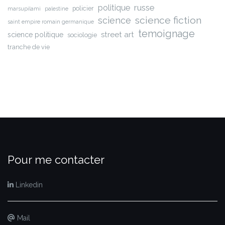
russe
politique
policier
marsupilami
palestine
science fiction
science
saint empire romain germanique
temoignage
street art
science politique
sociologie
tranche de vie
Pour me contacter
Linkedin
Mail