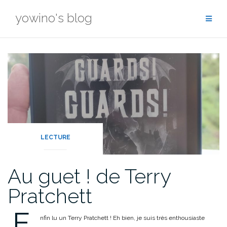
Skip
yowino's blog
to
content
LECTURE
Au guet ! de Terry
Pratchett
E
nfin lu un Terry Pratchett ! Eh bien, je suis très enthousiaste