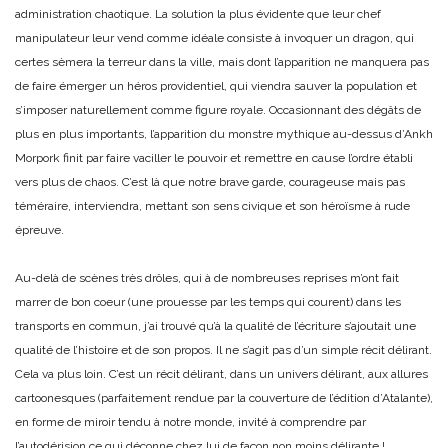
administration chaotique. La solution la plus évidente que leur chef
manipulateur leur vend comme idéale consiste à invoquer un dragon, qui
certes sèmera la terreur dans la ville, mais dont l’apparition ne manquera pas
de faire émerger un héros providentiel, qui viendra sauver la population et
s’imposer naturellement comme figure royale. Occasionnant des dégâts de
plus en plus importants, l’apparition du monstre mythique au-dessus d’Ankh
Morpork finit par faire vaciller le pouvoir et remettre en cause l’ordre établi
vers plus de chaos. C’est là que notre brave garde, courageuse mais pas
téméraire, interviendra, mettant son sens civique et son héroïsme à rude
épreuve.
Au-delà de scènes très drôles, qui à de nombreuses reprises m’ont fait
marrer de bon coeur (une prouesse par les temps qui courent) dans les
transports en commun, j’ai trouvé qu’à la qualité de l’écriture s’ajoutait une
qualité de l’histoire et de son propos. Il ne s’agit pas d’un simple récit délirant.
Cela va plus loin. C’est un récit délirant, dans un univers délirant, aux allures
cartoonesques (parfaitement rendue par la couverture de l’édition d’Atalante),
en forme de miroir tendu à notre monde, invité à comprendre par
l’autodérision ce qui déconne chez lui de façon non moins délirante !