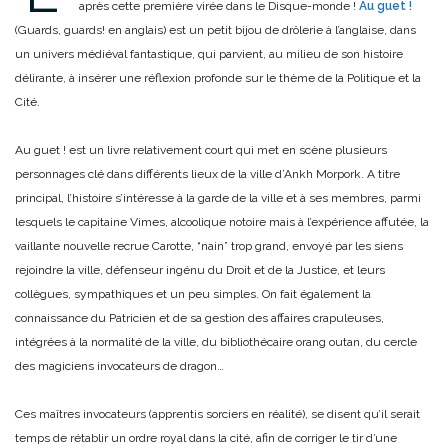
après cette première virée dans le Disque-monde !
Au guet !
(Guards, guards! en anglais) est un petit bijou de drôlerie à l’anglaise, dans
un univers médiéval fantastique, qui parvient, au milieu de son histoire
délirante, à insérer une réflexion profonde sur le thème de la Politique et la
Cité.
Au guet ! est un livre relativement court qui met en scène plusieurs
personnages clé dans différents lieux de la ville d’Ankh Morpork. A titre
principal, l’histoire s’intéresse à la garde de la ville et à ses membres, parmi
lesquels le capitaine Vimes, alcoolique notoire mais à l’expérience affutée, la
vaillante nouvelle recrue Carotte, “nain” trop grand, envoyé par les siens
rejoindre la ville, défenseur ingénu du Droit et de la Justice, et leurs
collègues, sympathiques et un peu simples. On fait également la
connaissance du Patricien et de sa gestion des affaires crapuleuses,
intégrées à la normalité de la ville, du bibliothécaire orang outan, du cercle
des magiciens invocateurs de dragon…
Ces maîtres invocateurs (apprentis sorciers en réalité), se disent qu’il serait
temps de rétablir un ordre royal dans la cité, afin de corriger le tir d’une