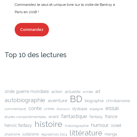
Commandez le seul et unique livre sur la visite de Banksy à
Paris en 2018 !
Commandez
Top 10 des lectures
2nde guerre mondiale
art
action
actualite
armée
BD
autobiographie
aventure
biographie
christianisme
essai
conte
crime
dystopie
commentaire
discours
espagne
fantastique
france
event
fantasy
etudes comportementales
histoire
humour
heroic fantasy
israel
historiographie
littérature
judaïsme
manga
jihadisme
legislatives 2024