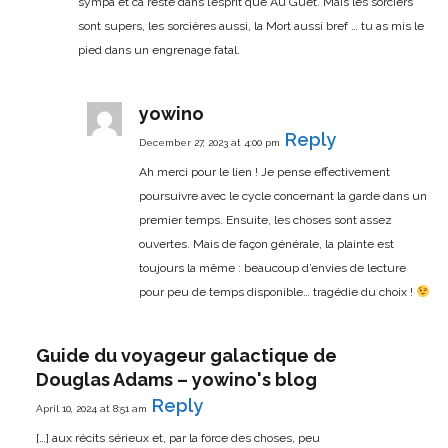
sympa et ca reste dans l’esprit que Au Guet. Mais les sorciers
sont supers, les sorcières aussi, la Mort aussi bref … tu as mis le
pied dans un engrenage fatal.
yowino
Reply
December 27, 2023 at 4:00 pm
Ah merci pour le lien !
Je pense effectivement
poursuivre avec le cycle concernant la garde dans un
premier temps. Ensuite, les choses sont assez
ouvertes. Mais de façon générale, la plainte est
toujours la même : beaucoup d’envies de lecture
pour peu de temps disponible… tragédie du choix !
Guide du voyageur galactique de
Douglas Adams – yowino's blog
Reply
April 10, 2024 at 8:51 am
[…] aux récits sérieux et, par la force des choses, peu