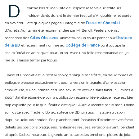
D
éniché lors d’une visite de l’espace réservé aux éditeurs
indépendants durant le dernier festival d’Angoulême, et après
en avoir feuilleté quelques pages, l’intégrale de
Fraise et Chocolat
d’Aurélia Aurita m’a été recommandée par M. Benoît Peeters, génial
scénariste des
Cités Obscures
, animateur d’un cours portant sur
l’histoire
de la BD
et récemment nommé au
Collège de France
où il occupe la
chaire “création artistique” pour un an. Avec une telle recommandation, je
me suis laissé tenter par l’opus.
Fraise et Chocolat est le récit autobiographique sans filtre, en deux tomes et
épilogue proposé exclusivement pour la version intégrale, d’une passion
amoureuse, d’une intimité et d’une sexualité vécues sans tabou ni limites
a
priori
. J’ai été étonné de voir la publication estampillée érotique : elle est bien
trop explicite pour le qualificatif d’érotique ! Aurélia raconte par le menu donc
son idylle avec Frédéric Boilet, auteur de BD lui aussi, installé au Japon
depuis quelques années. Ses planches sont l’occasion d’exprimer avec force
détails les positions pratiquées, fantasmes réalisés, réflexions avant, pendant
et après l’acte amoureux, la grande amplitude des émotions, pleurs de joie,