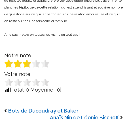
de tous les détails et aurais préféré voir développer encore plus qu’en trente
planches l’épilogue de cette relation, qui est attendrissant et soulève nombre
de questions sur ce qui fait le contenu d’une relation amoureuse et ce qu’il
en reste ou non une fois celle-ci rompue.
A ne pas mettre en toutes les mains en tout cas !
Notre note
Votre note
[Total:
0
Moyenne :
0
]
Bots de Ducoudray et Baker
Anaïs Nin de Léonie Bischoff