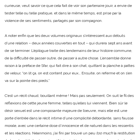
curieuse, veut savoir ce que cela fait de voir son partenaire jouir, a envie de
tester telle ou telle pratique, et dans le même temps, est prise par la
violence de ses sentiments, partagés par son compagnon.
A noter enfin que les deux volumes originaux s’intéressent aux débuts
d’une relation – deux années couvertes en tout – qui durera sept ans avant
de se terminer. L’épilogue traite des lendemains de leur histoire commune,
de la difficulté de passer outre, de passer à autre chose. L’ensemble donne
raison à la préface de Sfar, qui fait dire à son chat, quittant la planche à pattes
de velour, “on lit ça, on est content pour eux… Ensuite, on referme et on s’en
va sur la pointe des pieds.”
C’est un récit chaud, bouillant même ! Mais pas seulement. On suit le fil des
réflexions de cette jeune femme, telles qu’elles lui viennent. Bien sûr le
désir sexuel est une composante majeure de l’oeuvre, mais elle est une
porte d’entrée dans le récit intime d’une complicité débordante, sans fausse
morale, avec une certaine dose d’innocence et de naturel dans les ressentis
et les réactions. Néanmoins, j’ai fini par trouvé un peu
too much
la restitution