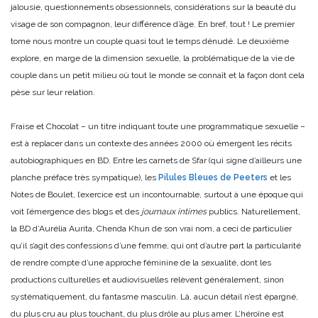
jalousie, questionnements obsessionnels, considérations sur la beauté du
visage de son compagnon, leur différence d’âge. En bref, tout ! Le premier
tome nous montre un couple quasi tout le temps dénudé. Le deuxième
explore, en marge de la dimension sexuelle, la problématique de la vie de
couple dans un petit milieu où tout le monde se connaît et la façon dont cela
pèse sur leur relation.
Fraise et Chocolat – un titre indiquant toute une programmatique sexuelle –
est à replacer dans un contexte des années 2000 où émergent les récits
autobiographiques en BD. Entre les carnets de Sfar (qui signe d’ailleurs une
planche préface très sympatique), les
Pilules Bleues de Peeters
et les
Notes de Boulet, l’exercice est un incontournable, surtout à une époque qui
voit l’émergence des blogs et des
journaux intimes
publics. Naturellement,
la BD d’Aurélia Aurita, Chenda Khun de son vrai nom, a ceci de particulier
qu’il s’agit des confessions d’une femme, qui ont d’autre part la particularité
de rendre compte d’une approche féminine de la sexualité, dont les
productions culturelles et audiovisuelles relèvent généralement, sinon
systématiquement, du fantasme masculin. Là, aucun détail n’est épargné,
du plus cru au plus touchant, du plus drôle au plus amer. L’héroïne est