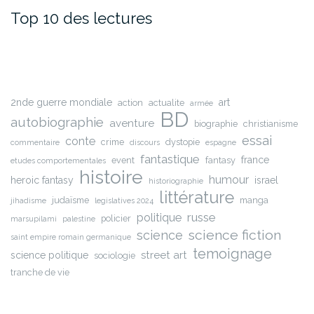
Top 10 des lectures
2nde guerre mondiale
art
action
actualite
armée
BD
autobiographie
aventure
biographie
christianisme
essai
conte
crime
dystopie
commentaire
discours
espagne
fantastique
france
event
fantasy
etudes comportementales
histoire
humour
heroic fantasy
israel
historiographie
littérature
judaïsme
manga
jihadisme
legislatives 2024
russe
politique
policier
marsupilami
palestine
science fiction
science
saint empire romain germanique
temoignage
street art
science politique
sociologie
tranche de vie