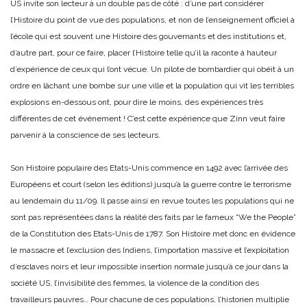
US invite son lecteur à un double pas de côté : d’une part considérer
l’Histoire du point de vue des populations, et non de l’enseignement officiel à
l’école qui est souvent une Histoire des gouvernants et des institutions et,
d’autre part, pour ce faire, placer l’Histoire telle qu’il la raconte à hauteur
d’expérience de ceux qui l’ont vécue. Un pilote de bombardier qui obéit à un
ordre en lâchant une bombe sur une ville et la population qui vit les terribles
explosions en-dessous ont, pour dire le moins, des expériences très
différentes de cet événement ! C’est cette expérience que Zinn veut faire
parvenir à la conscience de ses lecteurs.
Son Histoire populaire des Etats-Unis commence en 1492 avec l’arrivée des
Européens et court (selon les éditions) jusqu’à la guerre contre le terrorisme
au lendemain du 11/09. Il passe ainsi en revue toutes les populations qui ne
sont pas représentées dans la réalité des faits par le fameux “We the People”
de la Constitution des Etats-Unis de 1787. Son Histoire met donc en évidence
le massacre et l’exclusion des Indiens, l’importation massive et l’exploitation
d’esclaves noirs et leur impossible insertion normale jusqu’à ce jour dans la
société US, l’invisibilité des femmes, la violence de la condition des
travailleurs pauvres… Pour chacune de ces populations, l’historien multiplie