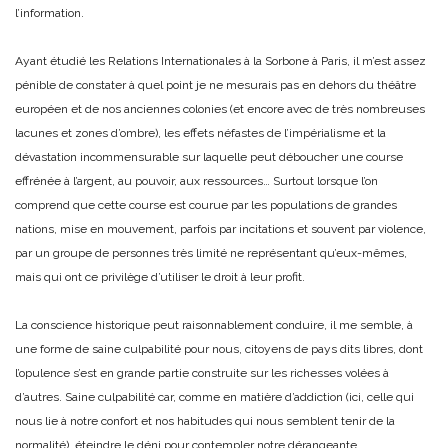
l’information.
Ayant étudié les Relations Internationales à la Sorbone à Paris, il m’est assez
pénible de constater à quel point je ne mesurais pas en dehors du théâtre
européen et de nos anciennes colonies (et encore avec de très nombreuses
lacunes et zones d’ombre), les effets néfastes de l’impérialisme et la
dévastation incommensurable sur laquelle peut déboucher une course
effrénée à l’argent, au pouvoir, aux ressources… Surtout lorsque l’on
comprend que cette course est courue par les populations de grandes
nations, mise en mouvement, parfois par incitations et souvent par violence,
par un groupe de personnes très limité ne représentant qu’eux-mêmes,
mais qui ont ce privilège d’utiliser le droit à leur profit.
La conscience historique peut raisonnablement conduire, il me semble, à
une forme de saine culpabilité pour nous, citoyens de pays dits libres, dont
l’opulence s’est en grande partie construite sur les richesses volées à
d’autres. Saine culpabilité car, comme en matière d’addiction (ici, celle qui
nous lie à notre confort et nos habitudes qui nous semblent tenir de la
normalité), éteindre le déni pour contempler notre dérangeante