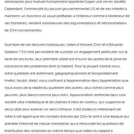
nécessaires pour évaluer/comprendre/apprécier/juger une vie en société.
Cependant, l’immensité du pouvoir gouvernemental US et de ses intérêts à
maintenir un
business as usual
profitable, à l’intérieur comme à l’extérieur de
ses frontières, rendent nombreuses des argumentations et démonstrations
de Zinn convaincantes.
Que faire de ces lectures historiques, celles d’Howard Zinn et d’Eduardo
Galeano ? S’il n’est pas évident de susciter un engagement particulier sur la
base de ces livres, leur première utilité est d’ouvrir les portes de la prise de
conscience des problèmes dont ils traitent. Pour la plupart d’entre nous,
notre quotidien est enfermant, géographiquement et temporellement
(métro, boulot, dodo), nous confinant à l’approximation dans l’appréciation que
nous avons de la réalité du quotidien des autres, plus riches comme plus
pauvres, plus blancs comme plus noirs. Approximation renforcée dans une
société ultra médiatique et de chaînes d’infos en continu, qui supprime le
recul utile pour exercer un sens critrique. Il est d’ailleurs intéressant de
noter à cet égard que les constats dressés par Zinn le sont à une époque qui
précède l’Internet de masse mondialisé, qui a renouvelé les questions de
distribution des richesses en même temps que celles du rapport à