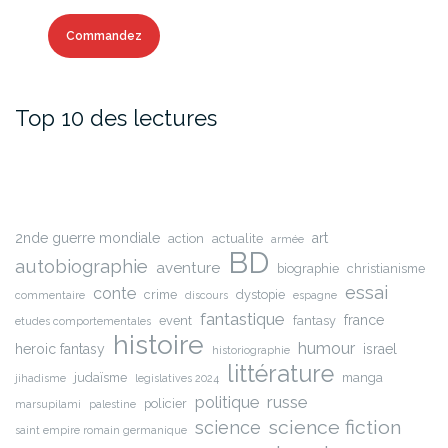
Commandez
Top 10 des lectures
2nde guerre mondiale
art
action
actualite
armée
BD
autobiographie
aventure
biographie
christianisme
essai
conte
crime
dystopie
commentaire
discours
espagne
fantastique
france
event
fantasy
etudes comportementales
histoire
humour
heroic fantasy
israel
historiographie
littérature
judaïsme
manga
jihadisme
legislatives 2024
russe
politique
policier
marsupilami
palestine
science fiction
science
saint empire romain germanique