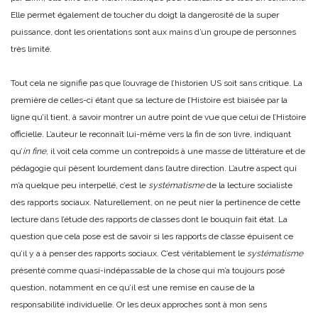
Elle permet également de toucher du doigt la dangerosité de la super
puissance, dont les orientations sont aux mains d’un groupe de personnes
très limité.
Tout cela ne signifie pas que l’ouvrage de l’historien US soit sans critique. La
première de celles-ci étant que sa lecture de l’Histoire est biaisée par la
ligne qu’il tient, à savoir montrer un autre point de vue que celui de l’Histoire
officielle. L’auteur le reconnaît lui-même vers la fin de son livre, indiquant
qu’
in fine
, il voit cela comme un contrepoids à une masse de littérature et de
pédagogie qui pèsent lourdement dans l’autre direction. L’autre aspect qui
m’a quelque peu interpellé, c’est le
systématisme
de la lecture socialiste
des rapports sociaux. Naturellement, on ne peut nier la pertinence de cette
lecture dans l’étude des rapports de classes dont le bouquin fait état. La
question que cela pose est de savoir si les rapports de classe épuisent ce
qu’il y a à penser des rapports sociaux. C’est véritablement le
systématisme
présenté comme quasi-indépassable de la chose qui m’a toujours posé
question, notamment en ce qu’il est une remise en cause de la
responsabilité individuelle. Or les deux approches sont à mon sens