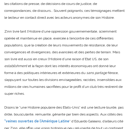
les citations de presse, de décisions de cours de justice, de
correspondances, de discours… Souvent poignants, ces témoignages mettent
le lecteur en contact direct avec les acteurs anonymes de son Histoire.
Zinn livre tant l’Histoire d’une oppression gouvernementale, sciemment
opérée et maintenue en place, exercée à l’encontre de ces différentes
populations, que la création de leurs mouvements de résistance, de leur
convergences et divergences, des avancées et des pertes de terrain. Mais
son livre est aussi en creux l’Histoire d’une raison d’Etat US, de son
establishment
et la façon dont les intérêts économiques ont donné leur
forme à des politiques intérieures et extérieures du
sans partage
féroce,
s’appuyant sur toutes les divisions envisageables, racistes, insensibles aux
millions de vies humaines sacrifiées pour le profit d’un club très restreint de
super riches.
Disons le “une Histoire populaire des Etats-Unis” est une lecture lourde, pas
drôle, bousculante, remuante, gênante par bien des aspects. Aux côtés des
“veines ouvertes de l’Amérique Latine
” d’Eduardo Galeano, d’ailleurs cité
par Zinn, elle offre une vision historique peu reluisante de tout un continent.