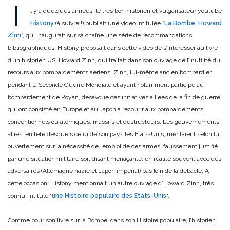
I
l y a quelques années, le très bon historien et vulgarisateur youtube
Histony
(à suivre !) publiait une video intitulée “
La Bombe, Howard
Zinn
“, qui inaugurait sur sa chaîne une série de recommandations
bibliographiques. Histony proposait dans cette video de s’intéresser au livre
d’un historien US, Howard Zinn, qui traitait dans son ouvrage de l’inutilité du
recours aux bombardements aériens. Zinn, lui-même ancien bombardier
pendant la Seconde Guerre Mondiale et ayant notamment participé au
bombardement de Royan, désavoue ces initiatives alliées de la fin de guerre
qui ont consisté en Europe et au Japon à recourir aux bombardements,
conventionnels ou atomiques, massifs et destructeurs. Les gouvernements
alliés, en tête desquels celui de son pays les Etats-Unis, mentaient selon lui
ouvertement sur la nécessité de l’emploi de ces armes, faussement justifié
par une situation militaire soit disant menaçante, en réalité souvent avec des
adversaires (Allemagne nazie et Japon impérial) pas loin de la débâcle. A
cette occasion, Histony mentionnait un autre ouvrage d’Howard Zinn, très
connu, intitulé “
une Histoire populaire des Etats-Unis
“.
Comme pour son livre sur la Bombe, dans son Histoire populaire, l’historien