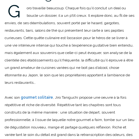
G
oro travaille beaucoup. Chaque fois qu’il conclut un deal ou
boucle un dossier, il a un p’tit creux. Il explore donc, au fil de ses
envies, de ses déambulations, souvent porté par le hasard, gargotes,
restaurants, bars, salons de thé qui présentent leur carte à ses papilles
curieuses. Cette quête culinaire est l’occasion pour le héros de se livrer à
une vie intérieure intense qui touche à l’expérience gustative bien entendu,
mais également aux souvenirs que celle-ci peut évoquer, son analyse de la
clientèle des établissements qu’il fréquente, la difficulté qu’il éprouve à être
un grand amateur de cuisines variées qui ne boit pas d’alcool, chose
étonnante au Japon, le soin que les propriétaires apportent à l’ambiance de
leurs restaurants…
Avec son
gourmet solitaire
, Jiro Taniguchi propose une oeuvre à la fois
répétitive et riche de diversité. Répétitive tant les chapitres sont tous
construits de la même manière : une situation de départ, souvent
professionnelle, à l’issue de laquelle notre gourmet a faim, tombe sur un lieu
de dégustation nouveau, mange et partage quelques réflexion. Riche et
variée tant le soin du détail est grand dans la retranscription des odeurs, des