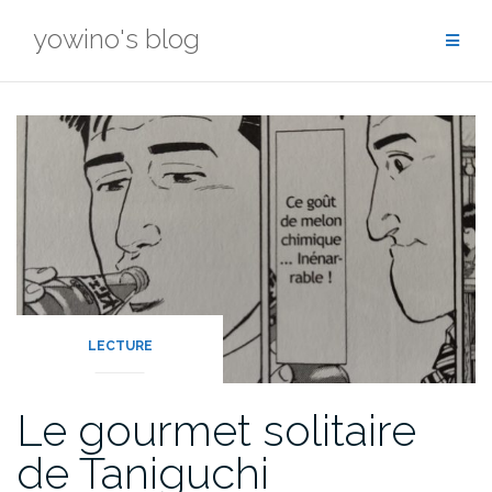
Skip
yowino's blog
to
content
LECTURE
Le gourmet solitaire
de Taniguchi