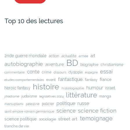
Top 10 des lectures
2nde guerre mondiale
art
action
actualite
armée
BD
autobiographie
aventure
biographie
christianisme
essai
conte
crime
dystopie
commentaire
discours
espagne
fantastique
france
event
fantasy
etudes comportementales
histoire
humour
heroic fantasy
israel
historiographie
littérature
judaïsme
manga
jihadisme
legislatives 2024
russe
politique
policier
marsupilami
palestine
science fiction
science
saint empire romain germanique
temoignage
street art
science politique
sociologie
tranche de vie