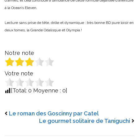
d’armes, et cela contribue à l’ambiance de cette formule déjantée d’aventure
à la Ocean’s Eleven.
Lecture sans prise de tête, drôle et dynamique : très bonne BD pure loisir en
deux tomes, la Grande Odalisque et Olympia !
Notre note
Votre note
[Total:
0
Moyenne :
0
]
Le roman des Goscinny par Catel
Le gourmet solitaire de Taniguchi