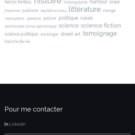
histoire
humour
heroic fantasy
israel
historiographie
littérature
judaïsme
manga
jihadisme
legislatives 2024
russe
politique
policier
marsupilami
palestine
science fiction
science
saint empire romain germanique
temoignage
street art
science politique
sociologie
tranche de vie
Pour me contacter
Linkedin