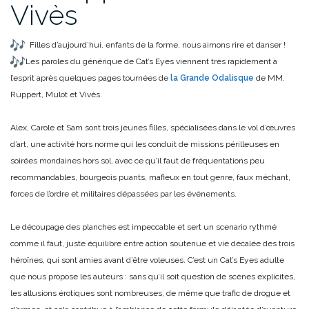
Vivès
Filles d’aujourd’hui, enfants de la forme, nous aimons rire et danser !
Les paroles du générique de Cat’s Eyes viennent très rapidement à
l’esprit après quelques pages tournées de
la Grande Odalisque
de MM.
Ruppert, Mulot et Vivès.
Alex, Carole et Sam sont trois jeunes filles, spécialisées dans le vol d’œuvres
d’art, une activité hors norme qui les conduit de missions périlleuses en
soirées mondaines hors sol, avec ce qu’il faut de fréquentations peu
recommandables, bourgeois puants, mafieux en tout genre, faux méchant,
forces de l’ordre et militaires dépassées par les événements.
Le découpage des planches est impeccable et sert un scenario rythmé
comme il faut, juste équilibre entre action soutenue et vie décalée des trois
héroïnes, qui sont amies avant d’être voleuses. C’est un Cat’s Eyes adulte
que nous propose les auteurs : sans qu’il soit question de scènes explicites,
les allusions érotiques sont nombreuses, de même que trafic de drogue et