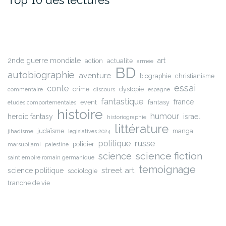
Top 10 des lectures
2nde guerre mondiale
art
action
actualite
armée
BD
autobiographie
aventure
biographie
christianisme
essai
conte
crime
dystopie
commentaire
discours
espagne
fantastique
france
event
fantasy
etudes comportementales
histoire
humour
heroic fantasy
israel
historiographie
littérature
judaïsme
manga
jihadisme
legislatives 2024
russe
politique
policier
marsupilami
palestine
science fiction
science
saint empire romain germanique
temoignage
street art
science politique
sociologie
tranche de vie