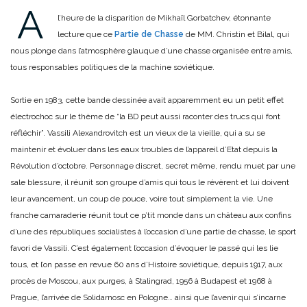
A
l’heure de la disparition de Mikhaïl Gorbatchev, étonnante
lecture que ce
Partie de Chasse
de MM. Christin et Bilal, qui
nous plonge dans l’atmosphère glauque d’une chasse organisée entre amis,
tous responsables politiques de la machine soviétique.
Sortie en 1983, cette bande dessinée avait apparemment eu un petit effet
électrochoc sur le thème de “la BD peut aussi raconter des trucs qui font
réfléchir”. Vassili Alexandrovitch est un vieux de la vieille, qui a su se
maintenir et évoluer dans les eaux troubles de l’appareil d’Etat depuis la
Révolution d’octobre. Personnage discret, secret même, rendu muet par une
sale blessure, il réunit son groupe d’amis qui tous le révèrent et lui doivent
leur avancement, un coup de pouce, voire tout simplement la vie. Une
franche camaraderie réunit tout ce p’tit monde dans un château aux confins
d’une des républiques socialistes à l’occasion d’une partie de chasse, le sport
favori de Vassili. C’est également l’occasion d’évoquer le passé qui les lie
tous, et l’on passe en revue 60 ans d’Histoire soviétique, depuis 1917, aux
procès de Moscou, aux purges, à Stalingrad, 1956 à Budapest et 1968 à
Prague, l’arrivée de Solidarnosc en Pologne… ainsi que l’avenir qui s’incarne