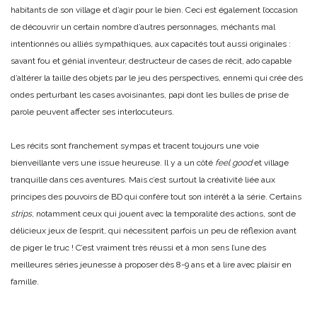
habitants de son village et d’agir pour le bien. Ceci est également l’occasion
de découvrir un certain nombre d’autres personnages, méchants mal
intentionnés ou alliés sympathiques, aux capacités tout aussi originales :
savant fou et génial inventeur, destructeur de cases de récit, ado capable
d’altérer la taille des objets par le jeu des perspectives, ennemi qui crée des
ondes perturbant les cases avoisinantes, papi dont les bulles de prise de
parole peuvent affecter ses interlocuteurs.
Les récits sont franchement sympas et tracent toujours une voie
bienveillante vers une issue heureuse. Il y a un côté
feel good
et village
tranquille dans ces aventures. Mais c’est surtout la créativité liée aux
principes des pouvoirs de BD qui confère tout son intérêt à la série. Certains
strips
, notamment ceux qui jouent avec la temporalité des actions, sont de
délicieux jeux de l’esprit, qui nécessitent parfois un peu de réflexion avant
de piger le truc ! C’est vraiment très réussi et à mon sens l’une des
meilleures séries jeunesse à proposer dès 8-9 ans et à lire avec plaisir en
famille.