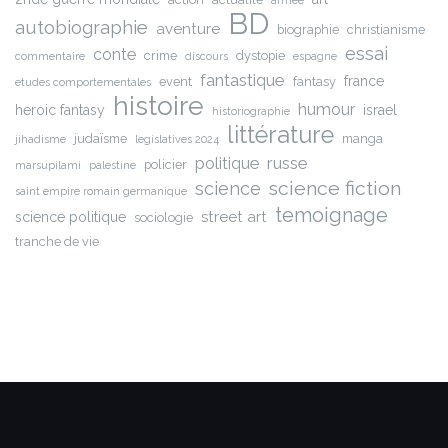
BD
autobiographie
aventure
biographie
christianisme
essai
conte
crime
dystopie
commentaire
discours
espagne
fantastique
france
event
fantasy
etudes comportementales
histoire
humour
heroic fantasy
israel
historiographie
littérature
judaïsme
manga
jihadisme
legislatives 2024
russe
politique
policier
marsupilami
palestine
science fiction
science
saint empire romain germanique
temoignage
street art
science politique
sociologie
tranche de vie