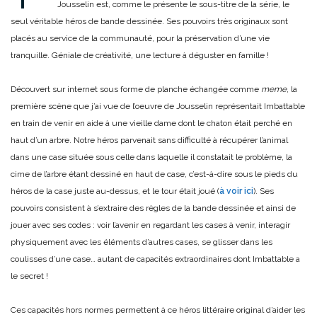
Jousselin est, comme le présente le sous-titre de la série, le
seul véritable héros de bande dessinée. Ses pouvoirs très originaux sont
placés au service de la communauté, pour la préservation d’une vie
tranquille. Géniale de créativité, une lecture à déguster en famille !
Découvert sur internet sous forme de planche échangée comme
meme
, la
première scène que j’ai vue de l’oeuvre de Jousselin représentait Imbattable
en train de venir en aide à une vieille dame dont le chaton était perché en
haut d’un arbre. Notre héros parvenait sans difficulté à récupérer l’animal
dans une case située sous celle dans laquelle il constatait le problème, la
cime de l’arbre étant dessiné en haut de case, c’est-à-dire sous le pieds du
héros de la case juste au-dessus, et le tour était joué (
à voir ici
). Ses
pouvoirs consistent à s’extraire des règles de la bande dessinée et ainsi de
jouer avec ses codes : voir l’avenir en regardant les cases à venir, interagir
physiquement avec les éléments d’autres cases, se glisser dans les
coulisses d’une case… autant de capacités extraordinaires dont Imbattable a
le secret !
Ces capacités hors normes permettent à ce héros littéraire original d’aider les