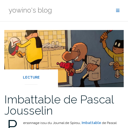
Skip
yowino's blog
to
content
LECTURE
Imbattable de Pascal
Jousselin
P
ersonnage issu du Journal de Spirou,
Imbattable
de Pascal