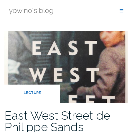
Skip
yowino's blog
to
content
LECTURE
East West Street de
Philippe Sands