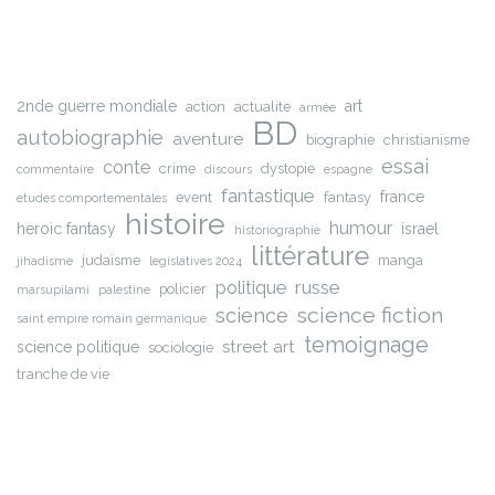
2nde guerre mondiale
art
action
actualite
armée
BD
autobiographie
aventure
biographie
christianisme
essai
conte
crime
dystopie
commentaire
discours
espagne
fantastique
france
event
fantasy
etudes comportementales
histoire
humour
heroic fantasy
israel
historiographie
littérature
judaïsme
manga
jihadisme
legislatives 2024
russe
politique
policier
marsupilami
palestine
science fiction
science
saint empire romain germanique
temoignage
street art
science politique
sociologie
tranche de vie