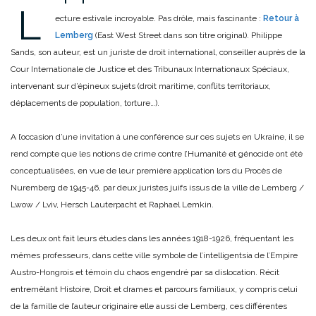
L
ecture estivale incroyable. Pas drôle, mais fascinante :
Retour à
Lemberg
(East West Street dans son titre original). Philippe
Sands, son auteur, est un juriste de droit international, conseiller auprès de la
Cour Internationale de Justice et des Tribunaux Internationaux Spéciaux,
intervenant sur d’épineux sujets (droit maritime, conflits territoriaux,
déplacements de population, torture…).
A l’occasion d’une invitation à une conférence sur ces sujets en Ukraine, il se
rend compte que les notions de crime contre l’Humanité et génocide ont été
conceptualisées, en vue de leur première application lors du Procès de
Nuremberg de 1945-46, par deux juristes juifs issus de la ville de Lemberg /
Lwow / Lviv, Hersch Lauterpacht et Raphael Lemkin.
Les deux ont fait leurs études dans les années 1918-1926, fréquentant les
mêmes professeurs, dans cette ville symbole de l’intelligentsia de l’Empire
Austro-Hongrois et témoin du chaos engendré par sa dislocation. Récit
entremêlant Histoire, Droit et drames et parcours familiaux, y compris celui
de la famille de l’auteur originaire elle aussi de Lemberg, ces différentes