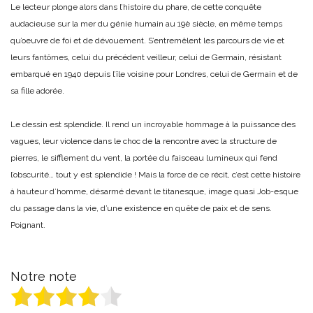
Le lecteur plonge alors dans l’histoire du phare, de cette conquête
audacieuse sur la mer du génie humain au 19è siècle, en même temps
qu’oeuvre de foi et de dévouement. S’entremêlent les parcours de vie et
leurs fantômes, celui du précédent veilleur, celui de Germain, résistant
embarqué en 1940 depuis l’île voisine pour Londres, celui de Germain et de
sa fille adorée.
Le dessin est splendide. Il rend un incroyable hommage à la puissance des
vagues, leur violence dans le choc de la rencontre avec la structure de
pierres, le sifflement du vent, la portée du faisceau lumineux qui fend
l’obscurité… tout y est splendide ! Mais la force de ce récit, c’est cette histoire
à hauteur d’homme, désarmé devant le titanesque, image quasi Job-esque
du passage dans la vie, d’une existence en quête de paix et de sens.
Poignant.
Notre note