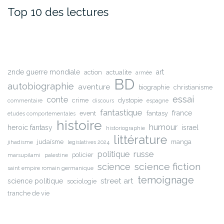
Top 10 des lectures
2nde guerre mondiale
art
action
actualite
armée
BD
autobiographie
aventure
biographie
christianisme
essai
conte
crime
dystopie
commentaire
discours
espagne
fantastique
france
event
fantasy
etudes comportementales
histoire
humour
heroic fantasy
israel
historiographie
littérature
judaïsme
manga
jihadisme
legislatives 2024
russe
politique
policier
marsupilami
palestine
science fiction
science
saint empire romain germanique
temoignage
street art
science politique
sociologie
tranche de vie