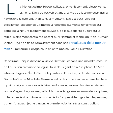
L
a Mer est calme, féroce, solitude, envahissement, bleue, verte,
or, noire. Elle a ce pouvoir étrange, la mer, de fasciner ceux qui la
naviguent, la côtoient, l’habitent, la méditent. Elle est peut-être par
excellence l’expérience ultime de la force des éléments rencontrée sur
Terre, de la Nature pleinement sauvage, de la supériorité du fort sur le
faible, pleinement contrainte pesant sur l’Homme et rappel du “rien” humain.
Victor Hugo n’en traite pas autrement dans ses
Travailleurs de la mer
.
Ar-
Men
d’Emmanuel Lepage nous en offre une nouvelle illustration.
Ce volume unique dépeint la vie de Germain, et dans une moindre mesure
de Louis, son camarade collègue, tous deux gardiens d’un phare, Ar-Men,
situé au large de l’Île de Sein, à la pointe du Finistère, au lendemain de la
Seconde Guerre Mondiale. Germain est un homme à sa place dans le phare.
Il y vit isolé, dans sa tour, à éclairer les bateaux, sauver des vies en évitant
les naufrages. Un jour, en grattant la chaux fatiguée des murs de son phare,
il découvre écrit à même le mur le récit d’un précédent gardien, le premier,
qui en fut aussi, jeune garçon, le premier volontaire à sa construction.