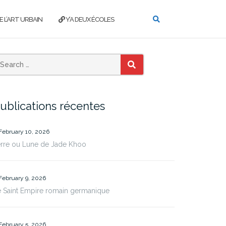
E L’ART URBAIN
Y’A DEUX ÉCOLES
SEARCH
ublications récentes
February 10, 2026
erre ou Lune de Jade Khoo
February 9, 2026
 Saint Empire romain germanique
February 5, 2026