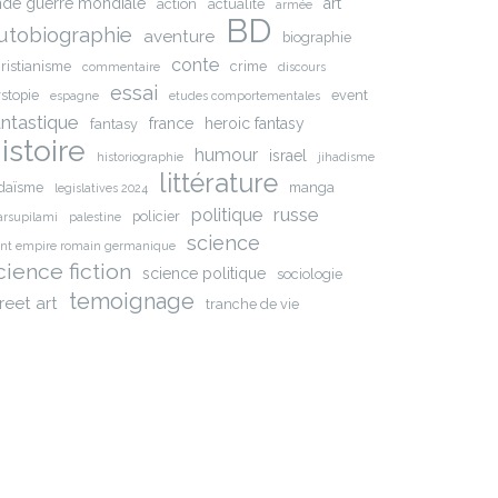
nde guerre mondiale
art
action
actualite
armée
BD
utobiographie
aventure
biographie
conte
ristianisme
crime
commentaire
discours
essai
stopie
event
espagne
etudes comportementales
antastique
france
heroic fantasy
fantasy
istoire
humour
israel
historiographie
jihadisme
littérature
daïsme
manga
legislatives 2024
russe
politique
policier
rsupilami
palestine
science
int empire romain germanique
cience fiction
science politique
sociologie
temoignage
reet art
tranche de vie