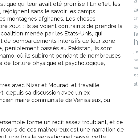
2
tique qui leur avait été promise ! En effet, les
a
 rejoignent sans le savoir les camps
 les montagnes afghanes. Les choses
ch
e 2001 : ils se voient contraints de prendre la
dy
 coalition menée par les Etats-Unis, qui
f
h
rt de bombardements intensifs de leur zone
e, péniblement passés au Pakistan, ils sont
ju
anamo, où ils subiront pendant de nombreuses
ma
e de torture physique et psychologique,
sa
s
st
res avec Nizar et Mourad, et travaille
t, depuis sa discussion avec un ex-
’ancien maire communiste de Vénissieux, ou
’ensemble forme un récit assez troublant, et ce
 parcours de ces malheureux est une narration de
tout, une fois le sensationnel passé, cette