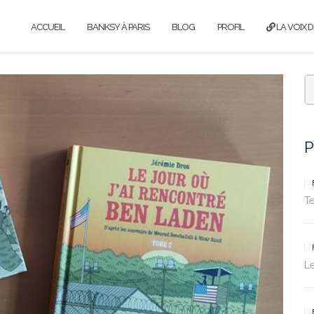
ACCUEIL
BANKSY À PARIS
BLOG
PROFIL
LA VOIX D
P
T
Le