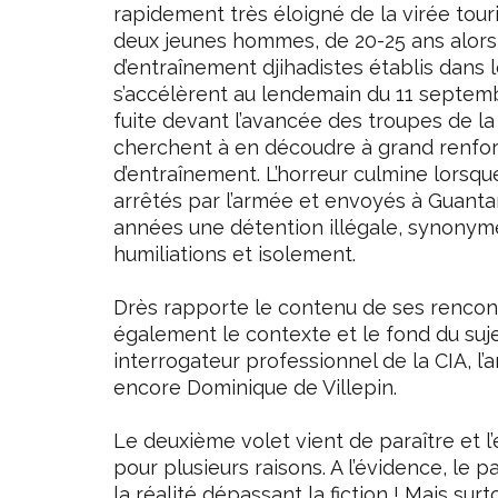
rapidement très éloigné de la virée touris
deux jeunes hommes, de 20-25 ans alors,
d’entraînement djihadistes établis dans
s’accélèrent au lendemain du 11 septembr
fuite devant l’avancée des troupes de la
cherchent à en découdre à grand renfo
d’entraînement. L’horreur culmine lorsqu
arrêtés par l’armée et envoyés à Guant
années une détention illégale, synonym
humiliations et isolement.
Drès rapporte le contenu de ses rencont
également le contexte et le fond du suje
interrogateur professionnel de la CIA, l
encore Dominique de Villepin.
Le deuxième volet vient de paraître et l
pour plusieurs raisons. A l’évidence, le
la réalité dépassant la fiction ! Mais sur