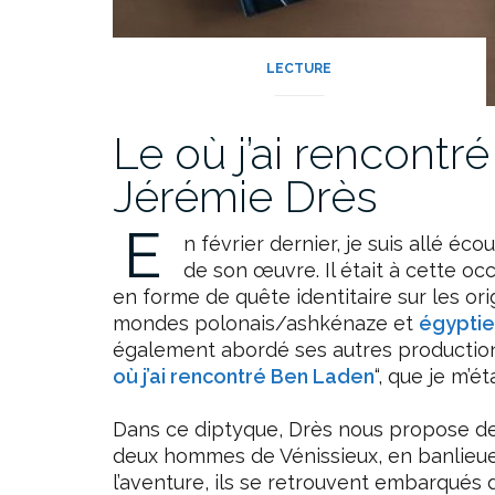
LECTURE
Le où j’ai rencont
Jérémie Drès
E
n février dernier, je suis allé é
de son œuvre. Il était à cette oc
en forme de quête identitaire sur les ori
mondes polonais/ashkénaze et
égyptie
également abordé ses autres productions
où j’ai rencontré Ben Laden
“, que je m’é
Dans ce diptyque, Drès nous propose de 
deux hommes de Vénissieux, en banlieue 
l’aventure, ils se retrouvent embarqués 