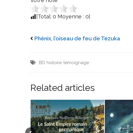
Votre note
[Total:
0
Moyenne :
0
]
Phénix, l’oiseau de feu de Tezuka
BD
histoire
temoignage
Related articles