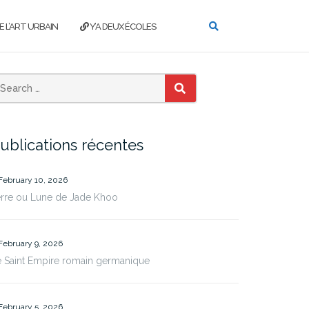
E L’ART URBAIN
Y’A DEUX ÉCOLES
SEARCH
ublications récentes
February 10, 2026
erre ou Lune de Jade Khoo
February 9, 2026
 Saint Empire romain germanique
February 5, 2026