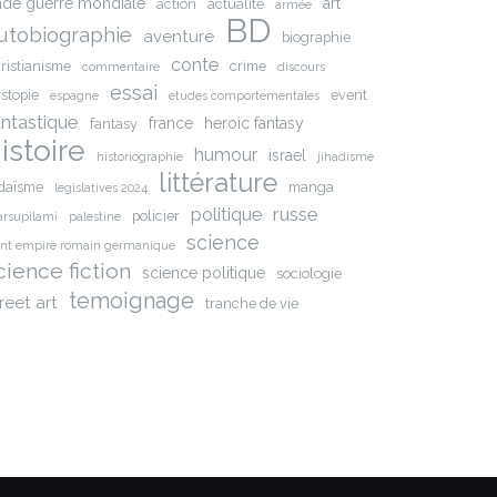
nde guerre mondiale
art
action
actualite
armée
BD
utobiographie
aventure
biographie
conte
ristianisme
crime
commentaire
discours
essai
stopie
event
espagne
etudes comportementales
antastique
france
heroic fantasy
fantasy
istoire
humour
israel
historiographie
jihadisme
littérature
daïsme
manga
legislatives 2024
russe
politique
policier
rsupilami
palestine
science
int empire romain germanique
cience fiction
science politique
sociologie
temoignage
reet art
tranche de vie