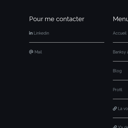
Pour me contacter
Menu
Linkedin
Accueil
Mail
Banksy à
Blog
Profil
La voi
Y’a d