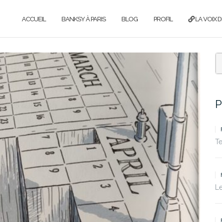
ACCUEIL
BANKSY À PARIS
BLOG
PROFIL
LA VOIX D
P
T
Le