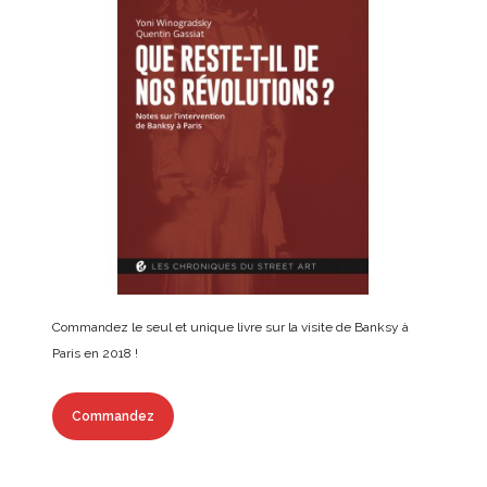
Commandez le seul et unique livre sur la visite de Banksy à
Paris en 2018 !
Commandez