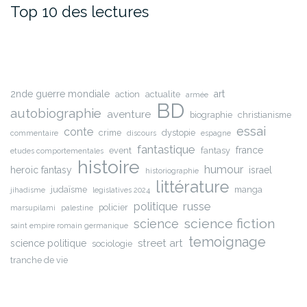
Top 10 des lectures
2nde guerre mondiale
art
action
actualite
armée
BD
autobiographie
aventure
biographie
christianisme
essai
conte
crime
dystopie
commentaire
discours
espagne
fantastique
france
event
fantasy
etudes comportementales
histoire
humour
heroic fantasy
israel
historiographie
littérature
judaïsme
manga
jihadisme
legislatives 2024
russe
politique
policier
marsupilami
palestine
science fiction
science
saint empire romain germanique
temoignage
street art
science politique
sociologie
tranche de vie