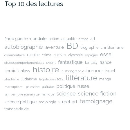
Top 10 des lectures
2nde guerre mondiale
art
action
actualite
armée
BD
autobiographie
aventure
biographie
christianisme
essai
conte
crime
dystopie
commentaire
discours
espagne
fantastique
france
event
fantasy
etudes comportementales
histoire
humour
heroic fantasy
israel
historiographie
littérature
judaïsme
manga
jihadisme
legislatives 2024
russe
politique
policier
marsupilami
palestine
science fiction
science
saint empire romain germanique
temoignage
street art
science politique
sociologie
tranche de vie