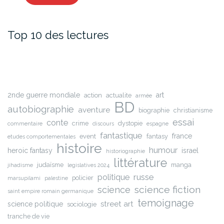
Top 10 des lectures
2nde guerre mondiale
art
action
actualite
armée
BD
autobiographie
aventure
biographie
christianisme
essai
conte
crime
dystopie
commentaire
discours
espagne
fantastique
france
event
fantasy
etudes comportementales
histoire
humour
heroic fantasy
israel
historiographie
littérature
judaïsme
manga
jihadisme
legislatives 2024
russe
politique
policier
marsupilami
palestine
science fiction
science
saint empire romain germanique
temoignage
street art
science politique
sociologie
tranche de vie