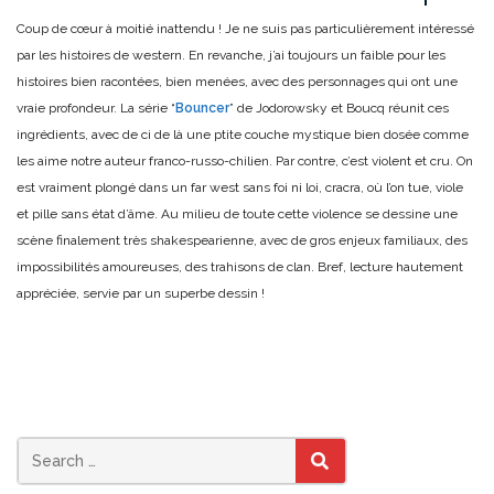
Coup de cœur à moitié inattendu ! Je ne suis pas particulièrement intéressé
par les histoires de western. En revanche, j’ai toujours un faible pour les
histoires bien racontées, bien menées, avec des personnages qui ont une
vraie profondeur. La série “
Bouncer
” de Jodorowsky et Boucq réunit ces
ingrédients, avec de ci de là une ptite couche mystique bien dosée comme
les aime notre auteur franco-russo-chilien. Par contre, c’est violent et cru. On
est vraiment plongé dans un far west sans foi ni loi, cracra, où l’on tue, viole
et pille sans état d’âme. Au milieu de toute cette violence se dessine une
scène finalement très shakespearienne, avec de gros enjeux familiaux, des
impossibilités amoureuses, des trahisons de clan. Bref, lecture hautement
appréciée, servie par un superbe dessin !
SEARCH