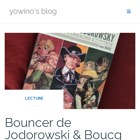
Skip
yowino's blog
to
content
LECTURE
Bouncer de
Jodorowski & Boucq